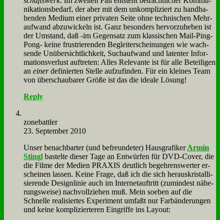
schafts­werk
. Im zwei­ten Fall ent­steht be­trächt­li­cher Kom­mu­
ni­ka­ti­ons­be­darf, der aber mit dem un­kom­pli­ziert zu hand­ha­
ben­den Me­di­um ei­ner pri­va­ten Sei­te oh­ne tech­ni­schen Mehr­
auf­wand ab­zu­wickeln ist. Ganz be­son­ders her­vor­zu­he­ben ist
der Um­stand, daß ‑im Ge­gen­satz zum klas­si­schen Mail-Ping-
Pong- kei­ne fru­strie­ren­den Be­gleit­erschei­nun­gen wie wach­
sen­de Un­über­sicht­lich­keit, Such­auf­wand und la­ten­ter In­for­
ma­ti­ons­ver­lust auf­tre­ten: Al­les Re­le­van­te ist für al­le Be­tei­li­gen
an
ei­ner
de­fi­nier­ten Stel­le auf­zu­fin­den. Für ein klei­nes Team
von über­schau­ba­rer Grö­ße ist das die idea­le Lö­sung!
Reply
zone­batt­ler
23. September 2010
Un­ser be­nach­bar­ter (und be­freun­de­ter) Haus­gra­fi­ker
Ar­min
Stingl
ba­stel­te die­ser Ta­ge an Ent­wür­fen für DVD-Co­ver, die
die Fil­me der Me­di­en PRAXIS deut­lich be­geh­rens­wer­ter er­
schei­nen las­sen. Kei­ne Fra­ge, daß ich die sich her­aus­kri­stal­li­
sie­ren­de De­sign­li­nie auch im In­ter­net­auf­tritt (zu­min­dest nä­he­
rungs­wei­se) nach­voll­zie­hen muß. Mein so­eben auf die
Schnel­le rea­li­sier­tes Ex­pe­ri­ment um­faßt nur Farb­än­de­run­gen
und kei­ne kom­pli­zier­te­ren Ein­grif­fe ins Lay­out: