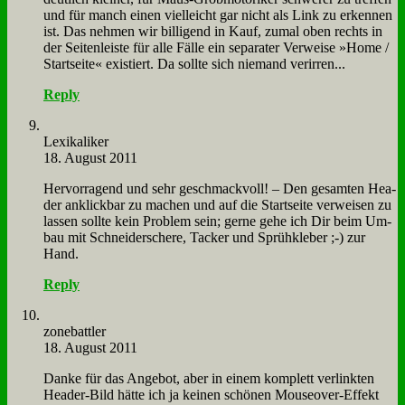
und für manch ei­nen viel­leicht gar nicht als Link zu er­ken­nen
ist. Das neh­men wir bil­li­gend in Kauf, zu­mal oben rechts in
der Sei­ten­lei­ste für al­le Fäl­le ein se­pa­ra­ter Ver­wei­se »Home /
Start­sei­te« exi­stiert. Da soll­te sich nie­mand ver­ir­ren...
Reply
Le­xi­ka­li­ker
18. August 2011
Her­vor­ra­gend und sehr ge­schmack­voll! – Den ge­sam­ten Hea­
der an­klick­bar zu ma­chen und auf die Start­sei­te ver­wei­sen zu
las­sen soll­te kein Pro­blem sein; ger­ne ge­he ich Dir beim Um­
bau mit Schnei­der­sche­re, Ta­cker und Sprüh­kle­ber ;-) zur
Hand.
Reply
zone­batt­ler
18. August 2011
Dan­ke für das An­ge­bot, aber in ei­nem kom­plett ver­link­ten
Hea­der-Bild hät­te ich ja kei­nen schö­nen Mou­seo­ver-Ef­fekt