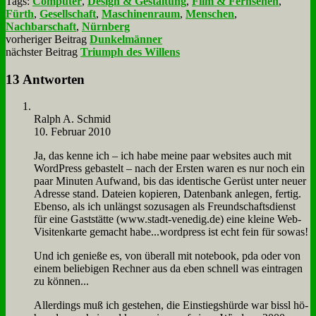
Tags:
Computer
,
Design & Gestaltung
,
Film & Fernsehen
,
Fürth
,
Gesellschaft
,
Maschinenraum
,
Menschen
,
Nachbarschaft
,
Nürnberg
vorheriger Beitrag
Dunkelmänner
nächster Beitrag
Triumph des Willens
13 Antworten
Ralph A. Schmid
10. Februar 2010
Ja, das ken­ne ich – ich ha­be mei­ne paar web­sites auch mit
Word­Press ge­ba­stelt – nach der Er­sten wa­ren es nur noch ein
paar Mi­nu­ten Auf­wand, bis das iden­ti­sche Ge­rüst un­ter neu­er
Adres­se stand. Da­tei­en ko­pie­ren, Da­ten­bank an­le­gen, fer­tig.
Eben­so, als ich un­längst so­zu­sa­gen als Freund­schafts­dienst
für ei­ne Gast­stät­te (www.stadt-venedig.de) ei­ne klei­ne Web-
Vi­si­ten­kar­te ge­macht habe...wordpress ist echt fein für so­was!
Und ich ge­nie­ße es, von über­all mit note­book, pda oder von
ei­nem be­lie­bi­gen Rech­ner aus da eben schnell was ein­tra­gen
zu kön­nen...
Al­ler­dings muß ich ge­ste­hen, die Ein­stiegs­hür­de war bissl hö­