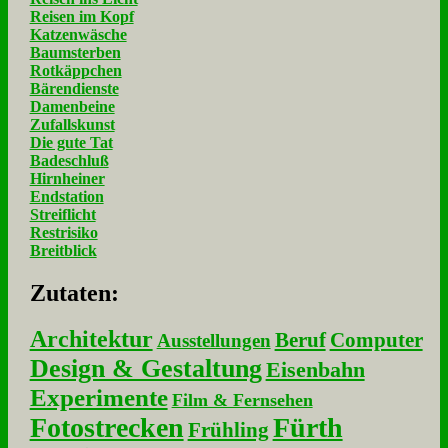
Reisen im Kopf
Katzenwäsche
Baumsterben
Rotkäppchen
Bärendienste
Damenbeine
Zufallskunst
Die gute Tat
Badeschluß
Hirnheiner
Endstation
Streiflicht
Restrisiko
Breitblick
Zu­ta­ten:
Architektur
Beruf
Computer
Ausstellungen
Design & Gestaltung
Eisenbahn
Experimente
Film & Fernsehen
Fotostrecken
Fürth
Frühling