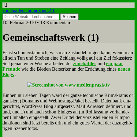
zonebattler's homezone 2.1
10. Februar 2010 • 13 Kommentare
Ge­mein­schafts­werk (1)
Es ist schon er­staun­lich, was man zu­stan­de­brin­gen kann, wenn man
all sein Tun und Stre­ben ei­ne Zeit­lang völ­lig auf ein Ziel fo­kus­siert:
Seit ge­nau ei­ner Wo­che ar­bei­ten der
zone­batt­ler
und
ein paar
Freun­de
wie die
Blö­den
Ber­ser­ker an der Er­rich­tung ei­nes
neu­en
Blogs
:
Bin­nen nur sie­ben Ta­gen ward der gan­ze tech­ni­sche Krims­krams or­
ga­ni­siert (Do­mains und Web­ho­sting-Pa­ket be­stellt, Da­ten­bank ein­
ge­rich­tet, Word­Press-Blog auf­ge­setzt, Mail-Adres­sen de­fi­niert, und,
und, und...) und auch schon Ei­ni­ges an (in Roh­fas­sung vor­han­de­
nen) In­hal­ten ein­ge­stellt. Zwei Drit­tel der vor­zu­stel­len­den Film­pro­
duk­tio­nen sind jetzt be­reits drin und ein gu­tes Vier­tel der da­zu­ge­hö­
ri­gen Sze­nen­fo­tos.