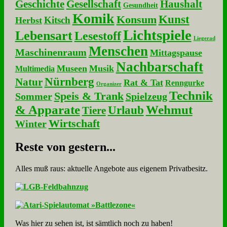
Geschichte
Gesellschaft
Haushalt
Gesundheit
Komik
Kunst
Konsum
Kitsch
Herbst
Lichtspiele
Lebensart
Lesestoff
Liegerad
Menschen
Maschinenraum
Mittagspause
Nachbarschaft
Museen
Musik
Multimedia
Nürnberg
Natur
Rat & Tat
Renngurke
Organizer
Technik
Speis & Trank
Sommer
Spielzeug
& Apparate
Wehmut
Urlaub
Tiere
Wirtschaft
Winter
Re­ste von ge­stern...
Alles muß raus: aktuelle An­ge­bo­te aus eigenem Privatbesitz.
Was hier zu sehen ist, ist sämt­lich noch zu haben!