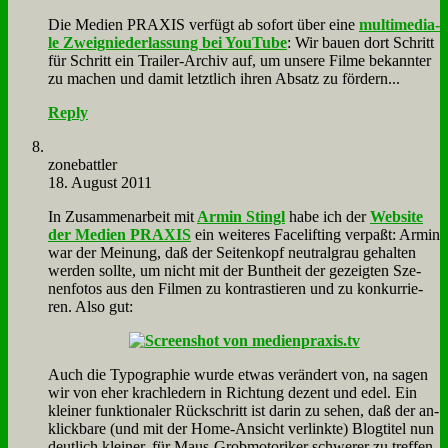
Die Me­di­en PRAXIS ver­fügt ab so­fort über ei­ne
mul­ti­me­dia­
le Zweig­nie­der­las­sung bei You­Tube
: Wir bau­en dort Schritt
für Schritt ein Trai­ler-Ar­chiv auf, um un­se­re Fil­me be­kann­ter
zu ma­chen und da­mit letzt­lich ih­ren Ab­satz zu för­dern...
Reply
zone­batt­ler
18. August 2011
In Zu­sam­men­ar­beit mit
Ar­min Stingl
ha­be ich der
Web­site
der Me­di­en PRAXIS
ein wei­te­res Face­lif­ting ver­paßt: Ar­min
war der Mei­nung, daß der Sei­ten­kopf neu­tral­grau ge­hal­ten
wer­den soll­te, um nicht mit der Bunt­heit der ge­zeig­ten Sze­
nen­fo­tos aus den Fil­men zu kon­tra­stie­ren und zu kon­kur­rie­
ren. Al­so gut:
Auch die Ty­po­gra­phie wur­de et­was ver­än­dert von, na sa­gen
wir von eher krach­le­dern in Rich­tung de­zent und edel. Ein
klei­ner funk­tio­na­ler Rück­schritt ist dar­in zu se­hen, daß der an­
klick­ba­re (und mit der Home-An­sicht ver­link­te) Blog­ti­tel nun
deut­lich klei­ner, für Maus-Grob­mo­to­ri­ker schwe­rer zu tref­fen