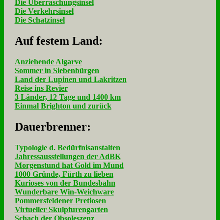
Die Überraschungsinsel
Die Verkehrsinsel
Die Schatzinsel
Auf fe­stem Land:
Anziehende Algarve
Sommer in Siebenbürgen
Land der Lupinen und Lakritzen
Reise ins Revier
3 Länder, 12 Tage und 1400 km
Einmal Brighton und zurück
Dau­er­bren­ner:
Typologie d. Bedürfnisanstalten
Jahressausstellungen der AdBK
Morgenstund hat Gold im Mund
1000 Gründe, Fürth zu lieben
Kurioses von der Bundesbahn
Wunderbare Win-Weichware
Pommersfeldener Pretiosen
Virtueller Skulpturengarten
Schach der Obsoleszenz