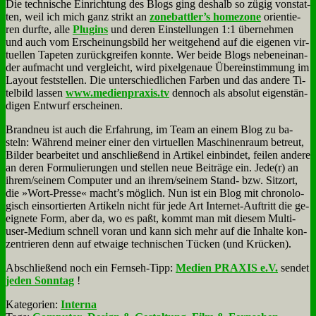
Die tech­ni­sche Ein­rich­tung des Blogs ging des­halb so zü­gig von­stat­
ten, weil ich mich ganz strikt an
zonebattler’s ho­me­zo­ne
ori­en­tie­
ren durf­te, al­le
Plug­ins
und de­ren Ein­stel­lun­gen 1:1 über­neh­men
und auch vom Er­schei­nungs­bild her weit­ge­hend auf die ei­ge­nen vir­
tu­el­len Ta­pe­ten zu­rück­grei­fen konn­te. Wer bei­de Blogs ne­ben­ein­an­
der auf­macht und ver­gleicht, wird pi­xel­ge­naue Über­ein­stim­mung im
Lay­out fest­stel­len. Die un­ter­schied­li­chen Far­ben und das an­de­re Ti­
tel­bild las­sen
www.medienpraxis.tv
den­noch als ab­so­lut ei­gen­stän­
di­gen Ent­wurf er­schei­nen.
Brand­neu ist auch die Er­fah­rung, im Team an ei­nem Blog zu ba­
steln: Wäh­rend mei­ner ei­ner den vir­tu­el­len Ma­schi­nen­raum be­treut,
Bil­der be­ar­bei­tet und an­schlie­ßend in Ar­ti­kel ein­bin­det, fei­len an­de­re
an de­ren For­mu­lie­run­gen und stel­len neue Bei­trä­ge ein. Jede(r) an
ihrem/seinem Com­pu­ter und an ihrem/seinem Stand- bzw. Sitz­ort,
die »Wort-Pres­se« macht’s mög­lich. Nun ist ein Blog mit chro­no­lo­
gisch ein­sor­tier­ten Ar­ti­keln nicht für je­de Art In­ter­net-Auf­tritt die ge­
eig­ne­te Form, aber da, wo es paßt, kommt man mit die­sem Mul­ti­
user-Me­di­um schnell vor­an und kann sich mehr auf die In­hal­te kon­
zen­trie­ren denn auf et­wa­ige tech­ni­schen Tücken (und Krücken).
Ab­schlie­ßend noch ein Fern­seh-Tipp:
Me­di­en PRAXIS e.V.
sen­det
je­den Sonn­tag
!
Kategorien:
Interna