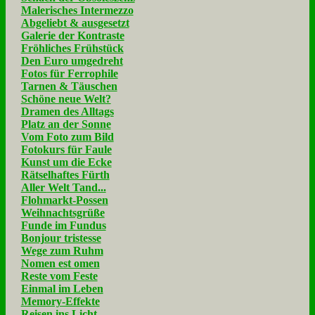
Malerisches Intermezzo
Abgeliebt & ausgesetzt
Galerie der Kontraste
Fröhliches Frühstück
Den Euro umgedreht
Fotos für Ferrophile
Tarnen & Täuschen
Schöne neue Welt?
Dramen des Alltags
Platz an der Sonne
Vom Foto zum Bild
Fotokurs für Faule
Kunst um die Ecke
Rätselhaftes Fürth
Aller Welt Tand...
Flohmarkt-Possen
Weihnachtsgrüße
Funde im Fundus
Bonjour tristesse
Wege zum Ruhm
Nomen est omen
Reste vom Feste
Einmal im Leben
Memory-Effekte
Reisen ins Licht