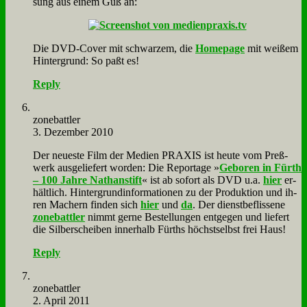
sung aus ei­nem Guß an:
Die DVD-Co­ver mit schwar­zem, die
Home­page
mit wei­ßem
Hin­ter­grund: So paßt es!
Reply
zone­batt­ler
3. Dezember 2010
Der neue­ste Film der Me­di­en PRAXIS ist heu­te vom Preß­
werk aus­ge­lie­fert wor­den: Die Re­por­ta­ge »
Ge­bo­ren in Fürth
– 100 Jah­re Na­than­stift
« ist ab so­fort als DVD u.a.
hier
er­
hält­lich. Hin­ter­grund­in­for­ma­tio­nen zu der Pro­duk­ti­on und ih­
ren Ma­chern fin­den sich
hier
und
da
. Der dienst­be­flis­se­ne
zone­batt­ler
nimmt ger­ne Be­stel­lun­gen ent­ge­gen und lie­fert
die Sil­ber­schei­ben in­ner­halb Fürths höchst­selbst frei Haus!
Reply
zone­batt­ler
2. April 2011