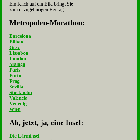
Ein Klick auf ein Bild bringt Sie
zum dazugehörigen Beitrag...
Me­tro­po­len-Ma­ra­thon:
Barcelona
Bilbao
Graz
Lissabon
London
Málaga
Paris
Porto
Prag
Sevilla
Stockholm
Valencia
Venedig
Wien
Ah, jetzt, ja, ei­ne In­sel:
Die Lärminsel