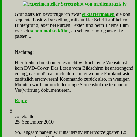
Grund­sätz­lich be­vor­zu­ge ich zwar
er­klär­ter­ma­ßen
die kon­
se­quen­te Po­si­tiv-Dar­stel­lung mit dunk­ler Schrift auf hel­lem
Hin­ter­grund, aber bei kur­zen Tex­ten und beim The­ma Film
war ich
schon mal so kühn
, da schien es mir ganz gut zu
pas­sen...
Nach­trag:
Hier frei­lich funk­tio­niert es nicht wirk­lich, ei­ne Web­site ist
kein DVD-Co­ver. Das Le­sen vom Bild­schirm ist an­stren­gend
ge­nug, das muß man nicht durch un­ge­wohn­te Farb­kon­tra­ste
zu­sätz­lich er­schwe­ren! Kom­man­do zu­rück al­so, in we­ni­gen
Mi­nu­ten wird nur noch der obi­ge Screen­shot die tem­po­rä­re
Ver(w)irrung do­ku­men­tie­ren.
Reply
zone­batt­ler
25. September 2010
So, lang­sam nä­hern wir uns ite­ra­tiv ei­ner vor­zeig­ba­ren Lö­