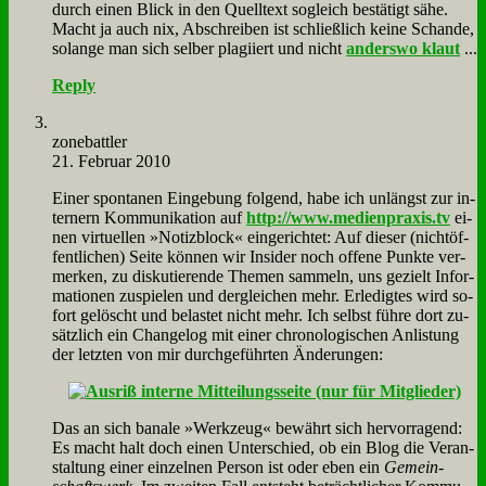
durch ei­nen Blick in den Quell­text so­gleich be­stä­tigt sä­he.
Macht ja auch nix, Ab­schrei­ben ist schließ­lich kei­ne Schan­de,
so­lan­ge man sich sel­ber pla­gi­iert und nicht
an­ders­wo klaut
...
Reply
zone­batt­ler
21. Februar 2010
Ei­ner spon­ta­nen Ein­ge­bung fol­gend, ha­be ich un­längst zur in­
ter­nern Kom­mu­ni­ka­ti­on auf
http://www.medienpraxis.tv
ei­
nen vir­tu­el­len »No­tiz­block« ein­ge­rich­tet: Auf die­ser (nicht­öf­
fent­li­chen) Sei­te kön­nen wir In­si­der noch of­fe­ne Punk­te ver­
mer­ken, zu dis­ku­tie­ren­de The­men sam­meln, uns ge­zielt In­for­
ma­tio­nen zu­spie­len und der­glei­chen mehr. Er­le­dig­tes wird so­
fort ge­löscht und be­la­stet nicht mehr. Ich selbst füh­re dort zu­
sätz­lich ein Ch­an­ge­log mit ei­ner chro­no­lo­gi­schen An­li­stung
der letz­ten von mir durch­ge­führ­ten Än­de­run­gen:
Das an sich ba­na­le »Werk­zeug« be­währt sich her­vor­ra­gend:
Es macht halt doch ei­nen Un­ter­schied, ob ein Blog die Ver­an­
stal­tung ei­ner ein­zel­nen Per­son ist oder eben ein
Ge­mein­