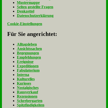
Mu­ster­map­pe
Sel­ten ge­stell­te Fra­gen
Denk­zet­tel
Da­ten­schutz­er­klä­rung
Cookie-Einstellungen
Für Sie an­ge­rich­tet:
Alltagsleben
Ansichtssachen
Begegnungen
Empfehlungen
Ereignisse
Expeditionen
Fabulatorium
Interna
Kulturelles
Kurioses
Nostalgisches
Rausverkauf
Rezensionen
Schrebergarten
Spitzfindigkeiten