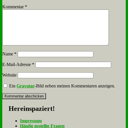
Kommentar
*
Name
*
E-Mail-Adresse
*
Website
Ein
Gravatar
-Bild neben meinen Kommentaren anzeigen.
Her­ein­spa­ziert!
Im­pres­sum
Häu­fig ge­stell­te Fra­gen