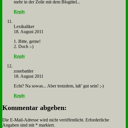
mehr in der Zei­le mit dem Blog­ti­tel...
Reply
Le­xi­ka­li­ker
18. August 2011
1. Bit­te, ger­ne!
2. Doch :-)
Reply
zone­batt­ler
18. August 2011
Echt? Na so­was... Aber trotz­dem, laß’ gut sein! ;-)
Reply
Kommentar abgeben:
Die E-Mail-Adresse wird nicht veröffentlicht.
Erforderliche
Angaben sind mit
*
markiert.