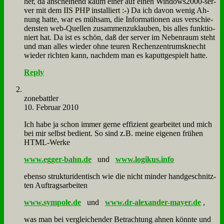
her, da an­schei­nend kaum ei­ner auf ei­nen Win­dows­2000-ser­
ver mit dem IIS PHP in­stal­liert :-) Da ich da­von we­nig Ah­
nung hat­te, war es müh­sam, die In­for­ma­tio­nen aus ver­schie­
den­sten web-Quel­len zu­sam­men­zu­klau­ben, bis al­les funk­tio­
niert hat. Da ist es schön, daß der ser­ver im Ne­ben­raum steht
und man al­les wie­der oh­ne teu­ren Re­chen­zen­trums­knecht
wie­der rich­ten kann, nach­dem man es ka­putt­ge­spielt hat­te.
Reply
zone­batt­ler
10. Februar 2010
Ich ha­be ja schon im­mer ger­ne ef­fi­zi­ent ge­ar­bei­tet und mich
bei mir selbst be­dient. So sind z.B. mei­ne ei­ge­nen frü­hen
HTML-Wer­ke
www.egger-bahn.de
und
www.logikus.info
eben­so struk­tur­iden­tisch wie die nicht min­der hand­ge­schnitz­
ten Auf­trags­ar­bei­ten
www.sympole.de
und
www.dr-alexander-mayer.de
,
was man bei ver­glei­chen­der Be­trach­tung ah­nen könn­te und