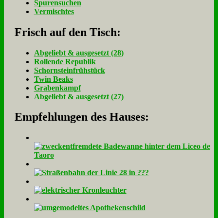
Spurensuchen
Vermischtes
Frisch auf den Tisch:
Ab­ge­liebt & aus­ge­setzt (28)
Rol­len­de Re­pu­blik
Schorn­stein­früh­stück
Twin Beaks
Gra­ben­kampf
Ab­ge­liebt & aus­ge­setzt (27)
Empfehlungen des Hauses: