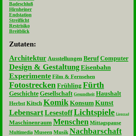
Badeschluß
Hirnheiner
Endstation
Streiflicht
Restrisiko
Breitblick
Zu­ta­ten:
Architektur
Beruf
Computer
Ausstellungen
Design & Gestaltung
Eisenbahn
Experimente
Film & Fernsehen
Fotostrecken
Fürth
Frühling
Geschichte
Gesellschaft
Haushalt
Gesundheit
Komik
Kunst
Konsum
Kitsch
Herbst
Lichtspiele
Lebensart
Lesestoff
Liegerad
Menschen
Maschinenraum
Mittagspause
Nachbarschaft
Museen
Musik
Multimedia