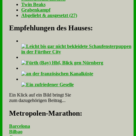
Twin Beaks
Gra­ben­kampf
Ab­ge­liebt & aus­ge­setzt (27)
Empfehlungen des Hauses:
Ein Klick auf ein Bild bringt Sie
zum dazugehörigen Beitrag...
Me­tro­po­len-Ma­ra­thon:
Barcelona
Bilbao