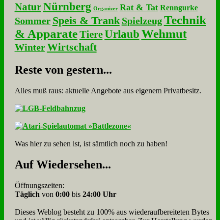
Nürnberg
Natur
Rat & Tat
Renngurke
Organizer
Technik
Speis & Trank
Sommer
Spielzeug
& Apparate
Wehmut
Urlaub
Tiere
Wirtschaft
Winter
Re­ste von ge­stern...
Alles muß raus: aktuelle An­ge­bo­te aus eigenem Privatbesitz.
Was hier zu sehen ist, ist sämt­lich noch zu haben!
Auf Wie­der­se­hen...
Öffnungszeiten:
Täglich
von
0:00
bis
24:00 Uhr
Dieses Weblog besteht zu 100% aus wie­der­auf­bereite­ten Bytes