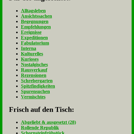
Alltagsleben
Ansichtssachen
Begegnungen
Empfehlungen
Ereignisse
Expeditionen
Fabulatorium
Interna
Kulturelles
Kurioses
Nostalgisches
Rausverkauf
Rezensionen
Schrebergarten
Spitzfindigkeiten
Spurensuchen
Vermischtes
Frisch auf den Tisch:
Ab­ge­liebt & aus­ge­setzt (28)
Rol­len­de Re­pu­blik
Schorn­stein­früh­stück