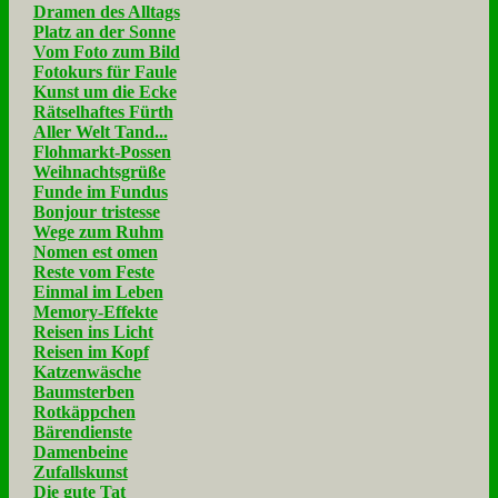
Dramen des Alltags
Platz an der Sonne
Vom Foto zum Bild
Fotokurs für Faule
Kunst um die Ecke
Rätselhaftes Fürth
Aller Welt Tand...
Flohmarkt-Possen
Weihnachtsgrüße
Funde im Fundus
Bonjour tristesse
Wege zum Ruhm
Nomen est omen
Reste vom Feste
Einmal im Leben
Memory-Effekte
Reisen ins Licht
Reisen im Kopf
Katzenwäsche
Baumsterben
Rotkäppchen
Bärendienste
Damenbeine
Zufallskunst
Die gute Tat