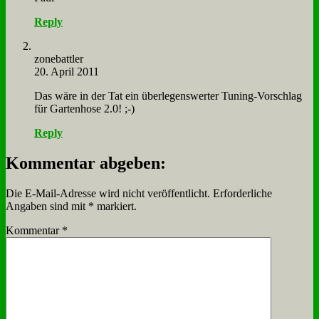
Reply
zone­batt­ler
20. April 2011
Das wä­re in der Tat ein über­le­gens­wer­ter Tu­ning-Vor­schlag
für Gar­ten­ho­se 2.0! ;-)
Reply
Kommentar abgeben:
Die E-Mail-Adresse wird nicht veröffentlicht.
Erforderliche
Angaben sind mit
*
markiert.
Kommentar
*