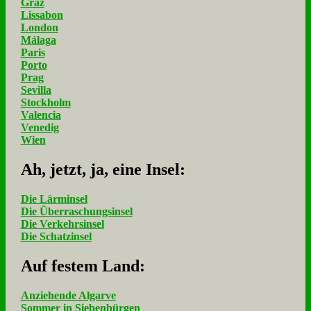
Graz
Lissabon
London
Málaga
Paris
Porto
Prag
Sevilla
Stockholm
Valencia
Venedig
Wien
Ah, jetzt, ja, ei­ne In­sel:
Die Lärminsel
Die Überraschungsinsel
Die Verkehrsinsel
Die Schatzinsel
Auf fe­stem Land:
Anziehende Algarve
Sommer in Siebenbürgen