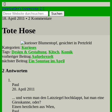
zonebattler's homezone 2.1
18. April 2011 • 2 Kommentare
To­te Ho­se
Kategorien:
Kurioses
Tags:
Design & Gestaltung
,
Kitsch
,
Komik
vorheriger Beitrag
Aufgebrezelt
nächster Beitrag
Ein Sonntag im April
2 Antworten
Paul
20. April 2011
... und wenn man den Latz­zie­gel hoch­klappt, hat man ei­ne
Giess­kan­ne, oder?
Ei­nen herz­li­chen aus Wien,
Paul