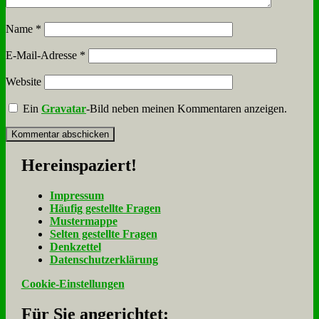
Name
*
E-Mail-Adresse
*
Website
Ein
Gravatar
-Bild neben meinen Kommentaren anzeigen.
Her­ein­spa­ziert!
Im­pres­sum
Häu­fig ge­stell­te Fra­gen
Mu­ster­map­pe
Sel­ten ge­stell­te Fra­gen
Denk­zet­tel
Da­ten­schutz­er­klä­rung
Cookie-Einstellungen
Für Sie an­ge­rich­tet: