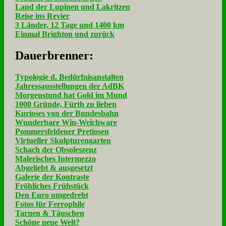
Land der Lupinen und Lakritzen
Reise ins Revier
3 Länder, 12 Tage und 1400 km
Einmal Brighton und zurück
Dau­er­bren­ner:
Typologie d. Bedürfnisanstalten
Jahressausstellungen der AdBK
Morgenstund hat Gold im Mund
1000 Gründe, Fürth zu lieben
Kurioses von der Bundesbahn
Wunderbare Win-Weichware
Pommersfeldener Pretiosen
Virtueller Skulpturengarten
Schach der Obsoleszenz
Malerisches Intermezzo
Abgeliebt & ausgesetzt
Galerie der Kontraste
Fröhliches Frühstück
Den Euro umgedreht
Fotos für Ferrophile
Tarnen & Täuschen
Schöne neue Welt?