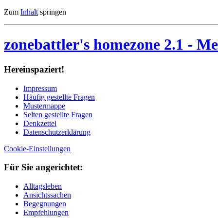
Zum
Inhalt
springen
zonebattler's homezone 2.1
- Me
Her­ein­spa­ziert!
Im­pres­sum
Häu­fig ge­stell­te Fra­gen
Mu­ster­map­pe
Sel­ten ge­stell­te Fra­gen
Denk­zet­tel
Da­ten­schutz­er­klä­rung
Cookie-Einstellungen
Für Sie an­ge­rich­tet:
Alltagsleben
Ansichtssachen
Begegnungen
Empfehlungen