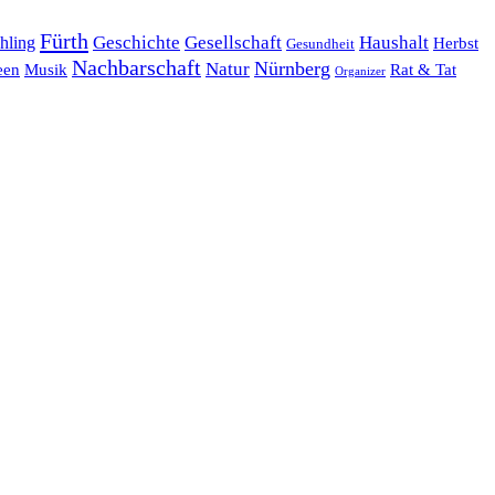
Fürth
hling
Geschichte
Gesellschaft
Haushalt
Herbst
Gesundheit
Nachbarschaft
Nürnberg
Natur
een
Musik
Rat & Tat
Organizer