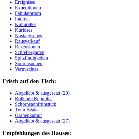
Ereignisse
Expeditionen
Fabulatorium
Interna
Kulturelles
Kurioses
Nostalgisches
Rausverkauf
Rezensionen
Schrebergarten
Spitzfindigkeiten
Spurensuchen
Vermischtes
Frisch auf den Tisch:
Ab­ge­liebt & aus­ge­setzt (28)
Rol­len­de Re­pu­blik
Schorn­stein­früh­stück
Twin Beaks
Gra­ben­kampf
Ab­ge­liebt & aus­ge­setzt (27)
Empfehlungen des Hauses: