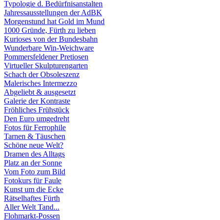
Typologie d. Bedürfnisanstalten
Jahressausstellungen der AdBK
Morgenstund hat Gold im Mund
1000 Gründe, Fürth zu lieben
Kurioses von der Bundesbahn
Wunderbare Win-Weichware
Pommersfeldener Pretiosen
Virtueller Skulpturengarten
Schach der Obsoleszenz
Malerisches Intermezzo
Abgeliebt & ausgesetzt
Galerie der Kontraste
Fröhliches Frühstück
Den Euro umgedreht
Fotos für Ferrophile
Tarnen & Täuschen
Schöne neue Welt?
Dramen des Alltags
Platz an der Sonne
Vom Foto zum Bild
Fotokurs für Faule
Kunst um die Ecke
Rätselhaftes Fürth
Aller Welt Tand...
Flohmarkt-Possen