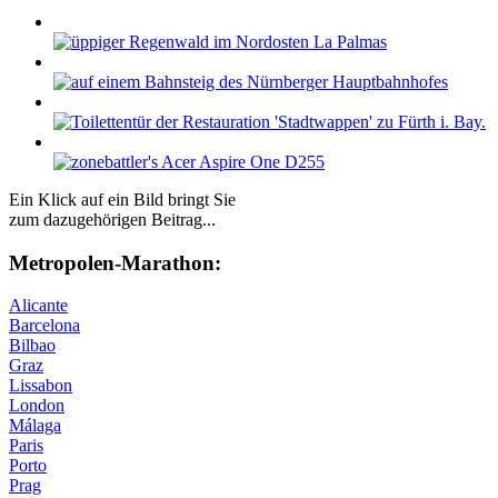
Ein Klick auf ein Bild bringt Sie
zum dazugehörigen Beitrag...
Me­tro­po­len-Ma­ra­thon:
Alicante
Barcelona
Bilbao
Graz
Lissabon
London
Málaga
Paris
Porto
Prag