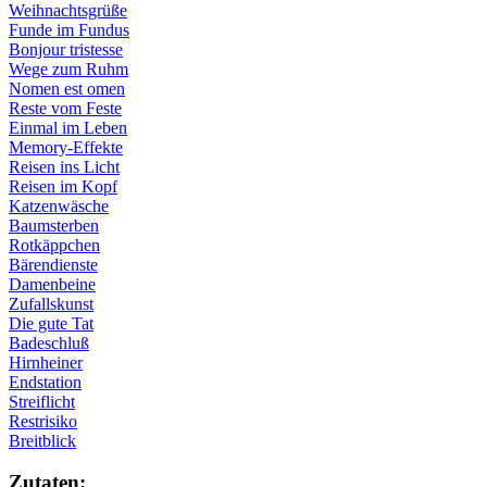
Weihnachtsgrüße
Funde im Fundus
Bonjour tristesse
Wege zum Ruhm
Nomen est omen
Reste vom Feste
Einmal im Leben
Memory-Effekte
Reisen ins Licht
Reisen im Kopf
Katzenwäsche
Baumsterben
Rotkäppchen
Bärendienste
Damenbeine
Zufallskunst
Die gute Tat
Badeschluß
Hirnheiner
Endstation
Streiflicht
Restrisiko
Breitblick
Zu­ta­ten: