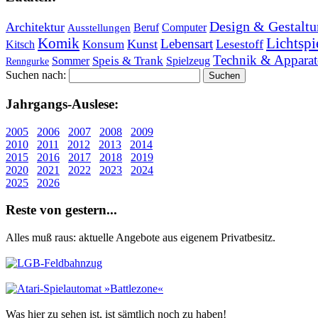
Design & Gestaltu
Architektur
Beruf
Computer
Ausstellungen
Lichtspi
Komik
Lebensart
Kunst
Lesestoff
Konsum
Kitsch
Technik & Apparat
Speis & Trank
Sommer
Spielzeug
Renngurke
Suchen nach:
Jahr­gangs-Aus­le­se:
2005
2006
2007
2008
2009
2010
2011
2012
2013
2014
2015
2016
2017
2018
2019
2020
2021
2022
2023
2024
2025
2026
Re­ste von ge­stern...
Alles muß raus: aktuelle An­ge­bo­te aus eigenem Privatbesitz.
Was hier zu sehen ist, ist sämt­lich noch zu haben!