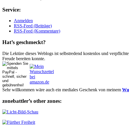
Ser­vice:
Anmelden
RSS-Feed (Beiträge)
RSS-Feed (Kommentare)
Hat’s ge­schmeckt?
Die Lektüre dieses Weblogs ist selbstredend kostenlos und ver­pflich­te
Freude bereiten konnte.
Sehr willkommen wäre auch ein mediales Geschenk von meinem
Wun
zonebattler’s other zo­nes: