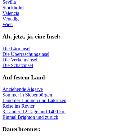
Sevilla
Stockholm
Valencia
Venedig
Wien
Ah, jetzt, ja, ei­ne In­sel:
Die Lärminsel
Die Überraschungsinsel
Die Verkehrsinsel
Die Schatzinsel
Auf fe­stem Land:
Anziehende Algarve
Sommer in Siebenbürgen
Land der Lupinen und Lakritzen
Reise ins Revier
3 Länder, 12 Tage und 1400 km
Einmal Brighton und zurück
Dau­er­bren­ner: