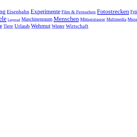
ng
Fotostrecken
Experimente
Eisenbahn
Frü
Film & Fernsehen
ele
Menschen
Maschinenraum
Mittagspause
Mus
Multimedia
Liegerad
e
Wehmut
Urlaub
Tiere
Wirtschaft
Winter