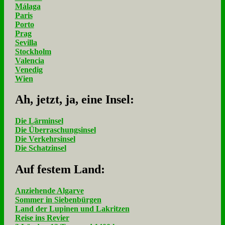
Málaga
Paris
Porto
Prag
Sevilla
Stockholm
Valencia
Venedig
Wien
Ah, jetzt, ja, ei­ne In­sel:
Die Lärminsel
Die Überraschungsinsel
Die Verkehrsinsel
Die Schatzinsel
Auf fe­stem Land:
Anziehende Algarve
Sommer in Siebenbürgen
Land der Lupinen und Lakritzen
Reise ins Revier