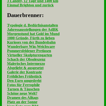
3 Länder, 12 Tage und 1400 km
Einmal Brighton und zurück
Dau­er­bren­ner:
Typologie d. Bedürfnisanstalten
Jahressausstellungen der AdBK
Morgenstund hat Gold im Mund
1000 Gründe, Fürth zu lieben
Kurioses von der Bundesbahn
Wunderbare Win-Weichware
Pommersfeldener Pretiosen
Virtueller Skulpturengarten
Schach der Obsoleszenz
Malerisches Intermezzo
Abgeliebt & ausgesetzt
Galerie der Kontraste
Fröhliches Frühstück
Den Euro umgedreht
Fotos für Ferrophile
Tarnen & Täuschen
Schöne neue Welt?
Dramen des Alltags
Platz an der Sonne