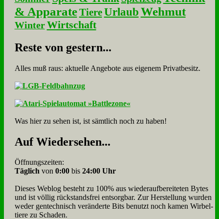
& Apparate
Wehmut
Urlaub
Tiere
Wirtschaft
Winter
Re­ste von ge­stern...
Alles muß raus: aktuelle An­ge­bo­te aus eigenem Privatbesitz.
Was hier zu sehen ist, ist sämt­lich noch zu haben!
Auf Wie­der­se­hen...
Öffnungszeiten:
Täglich
von
0:00
bis
24:00 Uhr
Dieses Weblog besteht zu 100% aus wie­der­auf­bereite­ten Bytes
und ist völlig rück­stands­frei ent­sorg­bar. Zur Herstellung wurden
weder gen­tech­nisch veränderte Bits benutzt noch kamen Wir­bel­
tiere zu Scha­den.