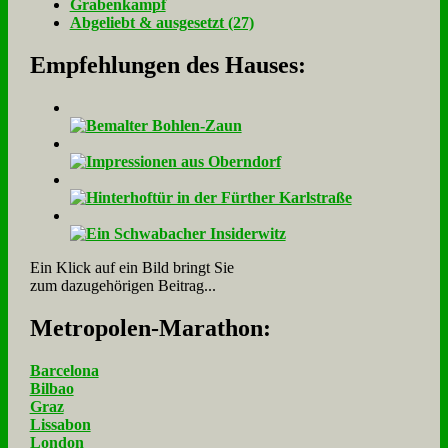
Gra­ben­kampf
Ab­ge­liebt & aus­ge­setzt (27)
Empfehlungen des Hauses:
Ein Klick auf ein Bild bringt Sie
zum dazugehörigen Beitrag...
Me­tro­po­len-Ma­ra­thon:
Barcelona
Bilbao
Graz
Lissabon
London