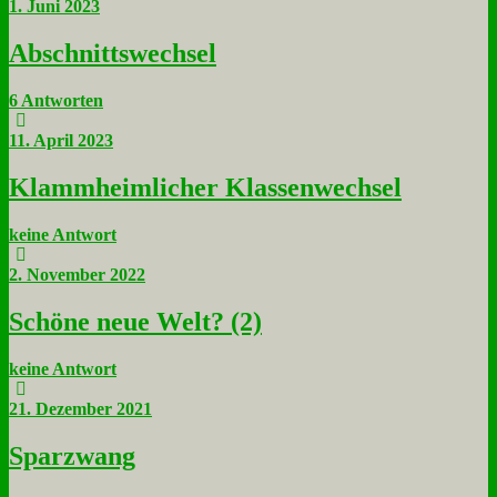
1. Juni 2023
Ab­schnitts­wech­sel
6 Antworten
11. April 2023
Klamm­heim­li­cher Klas­sen­wech­sel
keine Antwort
2. November 2022
Schö­ne neue Welt? (2)
keine Antwort
21. Dezember 2021
Spar­zwang