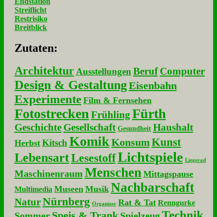
Endstation
Streiflicht
Restrisiko
Breitblick
Zu­ta­ten:
Architektur
Beruf
Computer
Ausstellungen
Design & Gestaltung
Eisenbahn
Experimente
Film & Fernsehen
Fotostrecken
Fürth
Frühling
Geschichte
Gesellschaft
Haushalt
Gesundheit
Komik
Kunst
Konsum
Kitsch
Herbst
Lichtspiele
Lebensart
Lesestoff
Liegerad
Menschen
Maschinenraum
Mittagspause
Nachbarschaft
Museen
Musik
Multimedia
Nürnberg
Natur
Rat & Tat
Renngurke
Organizer
Technik
Speis & Trank
Sommer
Spielzeug