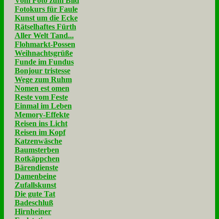
Vom Foto zum Bild
Fotokurs für Faule
Kunst um die Ecke
Rätselhaftes Fürth
Aller Welt Tand...
Flohmarkt-Possen
Weihnachtsgrüße
Funde im Fundus
Bonjour tristesse
Wege zum Ruhm
Nomen est omen
Reste vom Feste
Einmal im Leben
Memory-Effekte
Reisen ins Licht
Reisen im Kopf
Katzenwäsche
Baumsterben
Rotkäppchen
Bärendienste
Damenbeine
Zufallskunst
Die gute Tat
Badeschluß
Hirnheiner