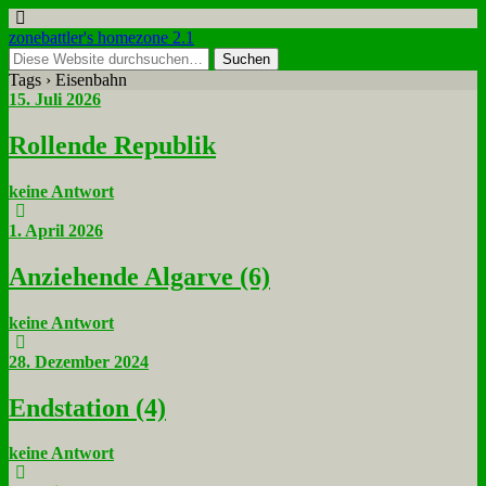
zonebattler's homezone 2.1
Tags › Eisenbahn
15. Juli 2026
Rol­len­de Re­pu­blik
keine Antwort
1. April 2026
An­zie­hen­de Al­gar­ve (6)
keine Antwort
28. Dezember 2024
End­sta­ti­on (4)
keine Antwort