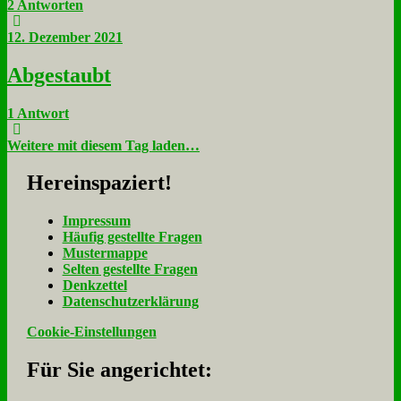
2 Antworten
12. Dezember 2021
Ab­ge­staubt
1 Antwort
Weitere mit diesem Tag laden…
Her­ein­spa­ziert!
Im­pres­sum
Häu­fig ge­stell­te Fra­gen
Mu­ster­map­pe
Sel­ten ge­stell­te Fra­gen
Denk­zet­tel
Da­ten­schutz­er­klä­rung
Cookie-Einstellungen
Für Sie an­ge­rich­tet: