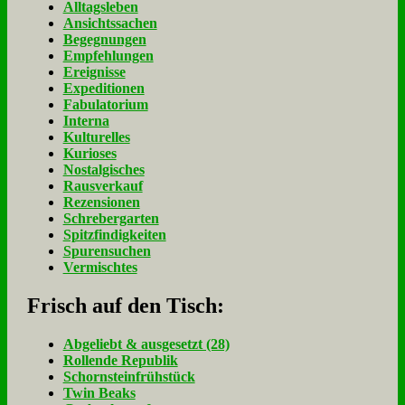
Alltagsleben
Ansichtssachen
Begegnungen
Empfehlungen
Ereignisse
Expeditionen
Fabulatorium
Interna
Kulturelles
Kurioses
Nostalgisches
Rausverkauf
Rezensionen
Schrebergarten
Spitzfindigkeiten
Spurensuchen
Vermischtes
Frisch auf den Tisch:
Ab­ge­liebt & aus­ge­setzt (28)
Rol­len­de Re­pu­blik
Schorn­stein­früh­stück
Twin Beaks