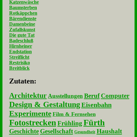
Katzenwäsche
Baumsterben
Rotkäppchen
Bärendienste
Damenbeine
Zufallskunst
Die gute Tat
Badeschluß
Hirnheiner
Endstation
Streiflicht
Restrisiko
Breitblick
Zu­ta­ten:
Architektur
Beruf
Computer
Ausstellungen
Design & Gestaltung
Eisenbahn
Experimente
Film & Fernsehen
Fotostrecken
Fürth
Frühling
Geschichte
Gesellschaft
Haushalt
Gesundheit