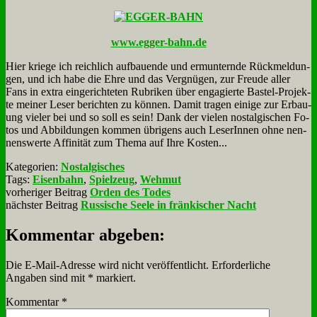
www.egger-bahn.de
Hier krie­ge ich reich­lich auf­bau­en­de und er­mun­tern­de Rück­mel­dun­
gen, und ich ha­be die Eh­re und das Ver­gnü­gen, zur Freu­de al­ler
Fans in ex­tra ein­ge­rich­te­ten Ru­bri­ken über en­ga­gier­te Ba­stel-Pro­jek­
te mei­ner Le­ser be­rich­ten zu kön­nen. Da­mit tra­gen ei­ni­ge zur Er­bau­
ung vie­ler bei und so soll es sein! Dank der vie­len nost­al­gi­schen Fo­
tos und Ab­bil­dun­gen kom­men üb­ri­gens auch Le­se­rIn­nen oh­ne nen­
nens­wer­te Af­fi­ni­tät zum The­ma auf Ih­re Ko­sten...
Kategorien:
Nostalgisches
Tags:
Eisenbahn
,
Spielzeug
,
Wehmut
vorheriger Beitrag
Orden des Todes
nächster Beitrag
Russische Seele in fränkischer Nacht
Kommentar abgeben:
Die E-Mail-Adresse wird nicht veröffentlicht.
Erforderliche
Angaben sind mit
*
markiert.
Kommentar
*