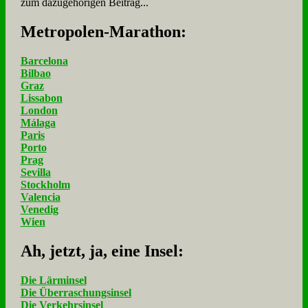
zum dazugehörigen Beitrag...
Me­tro­po­len-Ma­ra­thon:
Barcelona
Bilbao
Graz
Lissabon
London
Málaga
Paris
Porto
Prag
Sevilla
Stockholm
Valencia
Venedig
Wien
Ah, jetzt, ja, ei­ne In­sel:
Die Lärminsel
Die Überraschungsinsel
Die Verkehrsinsel