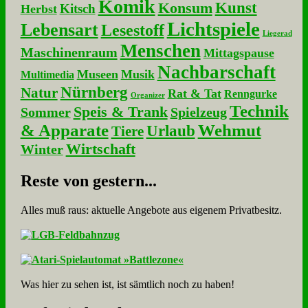
Komik
Kunst
Konsum
Kitsch
Herbst
Lichtspiele
Lebensart
Lesestoff
Liegerad
Menschen
Maschinenraum
Mittagspause
Nachbarschaft
Museen
Musik
Multimedia
Nürnberg
Natur
Rat & Tat
Renngurke
Organizer
Technik
Speis & Trank
Sommer
Spielzeug
& Apparate
Wehmut
Urlaub
Tiere
Wirtschaft
Winter
Re­ste von ge­stern...
Alles muß raus: aktuelle An­ge­bo­te aus eigenem Privatbesitz.
Was hier zu sehen ist, ist sämt­lich noch zu haben!