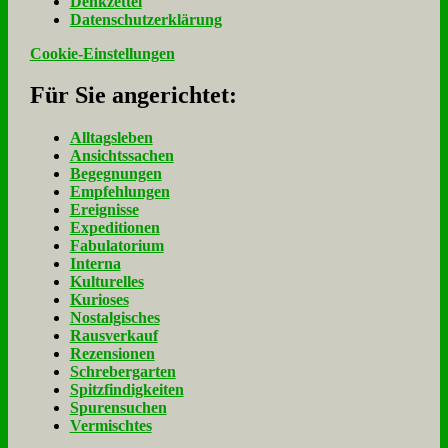
Denk­zet­tel
Da­ten­schutz­er­klä­rung
Cookie-Einstellungen
Für Sie an­ge­rich­tet:
Alltagsleben
Ansichtssachen
Begegnungen
Empfehlungen
Ereignisse
Expeditionen
Fabulatorium
Interna
Kulturelles
Kurioses
Nostalgisches
Rausverkauf
Rezensionen
Schrebergarten
Spitzfindigkeiten
Spurensuchen
Vermischtes