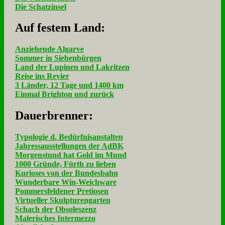
Die Schatzinsel
Auf fe­stem Land:
Anziehende Algarve
Sommer in Siebenbürgen
Land der Lupinen und Lakritzen
Reise ins Revier
3 Länder, 12 Tage und 1400 km
Einmal Brighton und zurück
Dau­er­bren­ner:
Typologie d. Bedürfnisanstalten
Jahressausstellungen der AdBK
Morgenstund hat Gold im Mund
1000 Gründe, Fürth zu lieben
Kurioses von der Bundesbahn
Wunderbare Win-Weichware
Pommersfeldener Pretiosen
Virtueller Skulpturengarten
Schach der Obsoleszenz
Malerisches Intermezzo