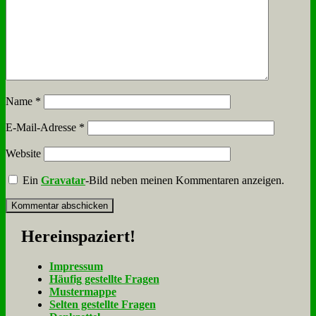
Name
*
E-Mail-Adresse
*
Website
Ein
Gravatar
-Bild neben meinen Kommentaren anzeigen.
Her­ein­spa­ziert!
Im­pres­sum
Häu­fig ge­stell­te Fra­gen
Mu­ster­map­pe
Sel­ten ge­stell­te Fra­gen