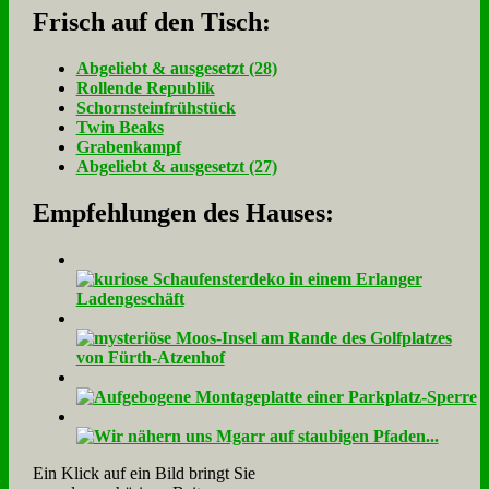
Frisch auf den Tisch:
Ab­ge­liebt & aus­ge­setzt (28)
Rol­len­de Re­pu­blik
Schorn­stein­früh­stück
Twin Beaks
Gra­ben­kampf
Ab­ge­liebt & aus­ge­setzt (27)
Empfehlungen des Hauses:
Ein Klick auf ein Bild bringt Sie