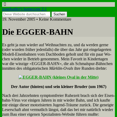
zonebattler's homezone 2.1
19. November 2005 • Keine Kommentare
Die EGGER-BAHN
Es geht ja nun wie­der auf Weih­nach­ten zu, und da wer­den ger­ne
(oder wur­den frü­her je­den­falls) die über das Jahr gut ein­ge­la­ger­ten
Mo­dell-Ei­sen­bah­nen vom Dach­bo­den ge­holt und für ein paar Wo­
chen wie­der in Be­trieb ge­nom­men. Mein Fa­vo­rit in Kin­der­ta­gen
war die win­zi­ge »EGGER-BAHN«, die als Schmal­spur-Bähn­chen
in­mit­ten des ob­li­ga­to­ri­schen
Märk­lin-Ovals
ih­re Run­den dreh­te:
Der Au­tor (hin­ten) und sein klei­ner Bru­der (um 1967)
Nach drei Jahr­zehn­ten sym­ptom­frei­er Ru­he­zeit brach sich der Ei­sen­
bahn-Vi­rus vor ei­ni­gen Jah­ren in mir wie­der Bahn, und ich kauf­te
mir ei­ni­ge die­ser mo­to­ri­sier­ten Ju­gend-Träu­me zu­rück. Die ge­neig­te
Le­ser­schaft ahnt ver­mut­lich längst, daß das bei mir na­tür­lich wie­der
zum Bau ei­ner ei­ge­nen Spe­zia­li­sten-Web­site füh­ren muß­te: