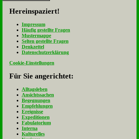
Her­ein­spa­ziert!
Im­pres­sum
Häu­fig ge­stell­te Fra­gen
Mu­ster­map­pe
Sel­ten ge­stell­te Fra­gen
Denk­zet­tel
Da­ten­schutz­er­klä­rung
Cookie-Einstellungen
Für Sie an­ge­rich­tet:
Alltagsleben
Ansichtssachen
Begegnungen
Empfehlungen
Ereignisse
Expeditionen
Fabulatorium
Interna
Kulturelles