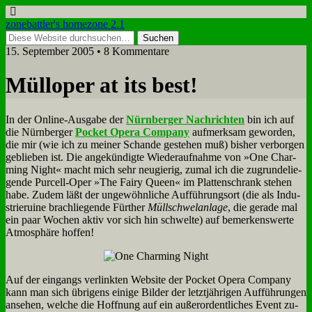
zonebattler's homezone 2.1
15. September 2005 • 8 Kommentare
Müll­oper at its best!
In der On­line-Aus­ga­be der
Nürn­ber­ger Nach­rich­ten
bin ich auf
die Nürn­ber­ger
Pocket Ope­ra Com­pa­ny
auf­merk­sam ge­wor­den,
die mir (wie ich zu mei­ner Schan­de ge­ste­hen muß) bis­her ver­bor­gen
ge­blie­ben ist. Die an­ge­kün­dig­te Wie­der­auf­nah­me von »One Char­
ming Night« macht mich sehr neu­gie­rig, zu­mal ich die zu­grun­de­lie­
gen­de Pur­cell-Oper »The Fairy Queen« im Plat­ten­schrank ste­hen
ha­be. Zu­dem läßt der un­ge­wöhn­li­che Auf­füh­rungs­ort (die als In­du­
strie­rui­ne brach­lie­gen­de Für­ther
Müll­schwel­an­la­ge
, die ge­ra­de mal
ein paar Wo­chen ak­tiv vor sich hin schwel­te) auf be­mer­kens­wer­te
At­mo­sphä­re hof­fen!
Auf der ein­gangs ver­link­ten Web­site der Pocket Ope­ra Com­pa­ny
kann man sich üb­ri­gens ei­ni­ge Bil­der der letzt­jäh­ri­gen Auf­füh­run­gen
an­se­hen, wel­che die Hoff­nung auf ein au­ßer­or­dent­li­ches Event zu­