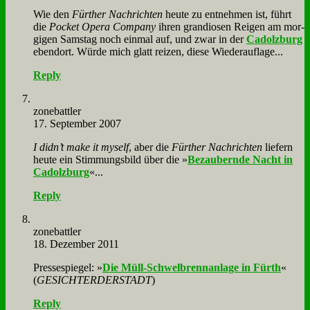
Wie den
Für­ther Nach­rich­ten
heu­te zu ent­neh­men ist, führt
die
Pocket Ope­ra Com­pa­ny
ih­ren gran­dio­sen Rei­gen am mor­
gi­gen Sams­tag noch ein­mal auf, und zwar in der
Ca­dolz­burg
eben­dort. Wür­de mich glatt rei­zen, die­se Wie­der­auf­la­ge...
Reply
zone­batt­ler
17. September 2007
I did­n’t make it mys­elf
, aber die
Für­ther Nach­rich­ten
lie­fern
heu­te ein Stim­mungs­bild über die »
Be­zau­bern­de Nacht in
Ca­dolz­burg
«...
Reply
zone­batt­ler
18. Dezember 2011
Pres­se­spie­gel: »
Die Müll-Schwel­brenn­an­la­ge in Fürth
«
(
GESICHTERDERSTADT
)
Reply