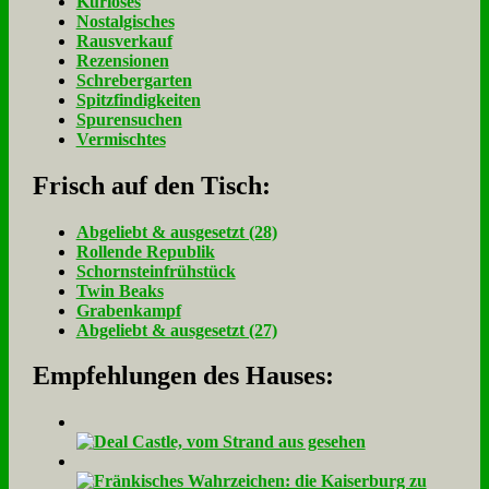
Kurioses
Nostalgisches
Rausverkauf
Rezensionen
Schrebergarten
Spitzfindigkeiten
Spurensuchen
Vermischtes
Frisch auf den Tisch:
Ab­ge­liebt & aus­ge­setzt (28)
Rol­len­de Re­pu­blik
Schorn­stein­früh­stück
Twin Beaks
Gra­ben­kampf
Ab­ge­liebt & aus­ge­setzt (27)
Empfehlungen des Hauses: