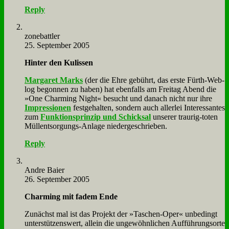
Reply
zone­batt­ler
25. September 2005
Hin­ter den Ku­lis­sen
Mar­ga­ret Marks
(der die Eh­re ge­bührt, das er­ste Fürth-Web­
log be­gon­nen zu ha­ben) hat eben­falls am Frei­tag Abend die
»One Char­ming Night« be­sucht und da­nach nicht nur ih­re
Im­pres­sio­nen
fest­ge­hal­ten, son­dern auch al­ler­lei In­ter­es­san­tes
zum
Funk­ti­ons­prin­zip und Schick­sal
un­se­rer trau­rig-to­ten
Müll­ent­sor­gungs-An­la­ge nie­der­ge­schrie­ben.
Reply
And­re Bai­er
26. September 2005
Char­ming mit fa­dem En­de
Zu­nächst mal ist das Pro­jekt der »Ta­schen-Oper« un­be­dingt
un­ter­stüt­zens­wert, al­lein die un­ge­wöhn­li­chen Auf­füh­rungs­or­te