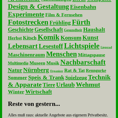
Design & Gestaltung
Eisenbahn
Experimente
Film & Fernsehen
Fotostrecken
Fürth
Frühling
Geschichte
Gesellschaft
Haushalt
Gesundheit
Komik
Kunst
Konsum
Kitsch
Herbst
Lichtspiele
Lebensart
Lesestoff
Liegerad
Menschen
Maschinenraum
Mittagspause
Nachbarschaft
Museen
Musik
Multimedia
Nürnberg
Natur
Rat & Tat
Renngurke
Organizer
Technik
Speis & Trank
Sommer
Spielzeug
& Apparate
Wehmut
Urlaub
Tiere
Wirtschaft
Winter
Re­ste von ge­stern...
Alles muß raus: aktuelle An­ge­bo­te aus eigenem Privatbesitz.