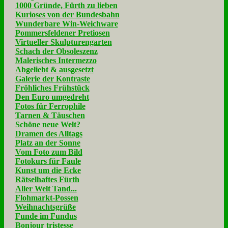
1000 Gründe, Fürth zu lieben
Kurioses von der Bundesbahn
Wunderbare Win-Weichware
Pommersfeldener Pretiosen
Virtueller Skulpturengarten
Schach der Obsoleszenz
Malerisches Intermezzo
Abgeliebt & ausgesetzt
Galerie der Kontraste
Fröhliches Frühstück
Den Euro umgedreht
Fotos für Ferrophile
Tarnen & Täuschen
Schöne neue Welt?
Dramen des Alltags
Platz an der Sonne
Vom Foto zum Bild
Fotokurs für Faule
Kunst um die Ecke
Rätselhaftes Fürth
Aller Welt Tand...
Flohmarkt-Possen
Weihnachtsgrüße
Funde im Fundus
Bonjour tristesse