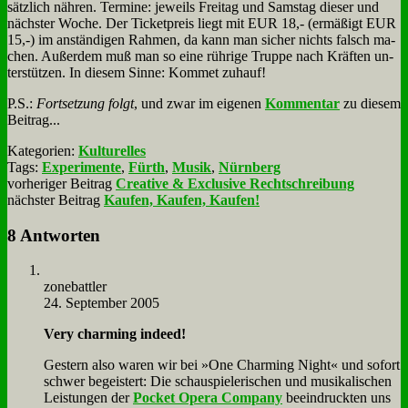
sätz­lich näh­ren. Ter­mi­ne: je­weils Frei­tag und Sams­tag die­ser und
näch­ster Wo­che. Der Ticket­preis liegt mit EUR 18,- (er­mä­ßigt EUR
15,-) im an­stän­di­gen Rah­men, da kann man si­cher nichts falsch ma­
chen. Au­ßer­dem muß man so ei­ne rüh­ri­ge Trup­pe nach Kräf­ten un­
ter­stüt­zen. In die­sem Sin­ne: Kom­met zu­hauf!
P.S.:
Fort­set­zung folgt
, und zwar im ei­ge­nen
Kom­men­tar
zu die­sem
Bei­trag...
Kategorien:
Kulturelles
Tags:
Experimente
,
Fürth
,
Musik
,
Nürnberg
vorheriger Beitrag
Creative & Exclusive Rechtschreibung
nächster Beitrag
Kaufen, Kaufen, Kaufen!
8 Antworten
zone­batt­ler
24. September 2005
Very char­ming in­de­ed!
Ge­stern al­so wa­ren wir bei »One Char­ming Night« und so­fort
schwer be­gei­stert: Die schau­spie­le­ri­schen und mu­si­ka­li­schen
Lei­stun­gen der
Pocket Ope­ra Com­pa­ny
be­ein­druck­ten uns