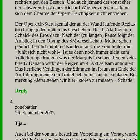
recht­fer­ti­gen den Be­such! Und auch je­mand der sonst eher
der schwe­ren Kost ei­nes Ri­chard Wag­ner zu­ge­tan ist kann
sich dem Charme der Opern-Leich­tig­keit nicht ent­zie­hen.
Der Open-Air-Start (ge­ni­al der an der Wand lau­fen­de Re­zi­ta­
tor) bringt je­den mit­ten ins Ge­sche­hen. Der 1. Akt fügt den
Schalck des Eros da­zu. Nach der (zu lan­gen) Pau­se folgt der
Auf­stieg in den Olymp des SM-Ge­sell­schaft. Müt­ter ge­hen
pein­lich be­rührt mit ih­ren Kin­dern raus, die Frau hin­ter mir
»fühlt sich nicht wohl«. Ist es denn noch im­mer nicht zum
Volk durch­ge­drun­gen was der Mar­quis in sei­nen Tex­ten ze­le­
briert? Da­nach wirkt der Rei­gen im 4. Akt selt­sam an­ti­quiert.
Das herr­li­che Ver­klin­gen der Stim­men im Raum am En­de der
Auf­füh­rung mein­te ein Trot­tel ne­ben mir mit der schlau­en Be­
mer­kung »Jetzt ste­hen wir hier« stö­ren zu müs­sen – Scha­de!
Reply
zone­batt­ler
26. September 2005
Tja...
Auch bei der von uns be­such­ten Vor­stel­lung am Vor­tag wur­de
am Schluß das »un­end­lich schö­ne Ver­klin­gen der Stim­men im