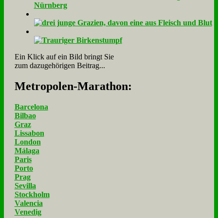
Ein Klick auf ein Bild bringt Sie
zum dazugehörigen Beitrag...
Me­tro­po­len-Ma­ra­thon:
Barcelona
Bilbao
Graz
Lissabon
London
Málaga
Paris
Porto
Prag
Sevilla
Stockholm
Valencia
Venedig