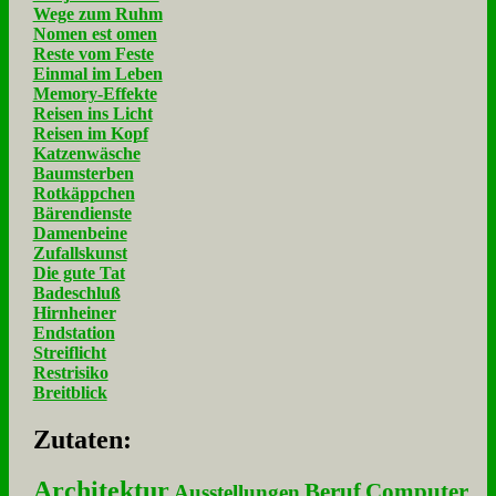
Wege zum Ruhm
Nomen est omen
Reste vom Feste
Einmal im Leben
Memory-Effekte
Reisen ins Licht
Reisen im Kopf
Katzenwäsche
Baumsterben
Rotkäppchen
Bärendienste
Damenbeine
Zufallskunst
Die gute Tat
Badeschluß
Hirnheiner
Endstation
Streiflicht
Restrisiko
Breitblick
Zu­ta­ten:
Architektur
Beruf
Computer
Ausstellungen