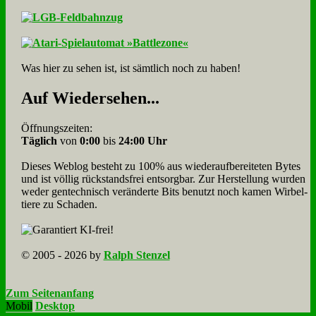
Was hier zu sehen ist, ist sämt­lich noch zu haben!
Auf Wie­der­se­hen...
Öffnungszeiten:
Täglich
von
0:00
bis
24:00 Uhr
Dieses Weblog besteht zu 100% aus wie­der­auf­bereite­ten Bytes
und ist völlig rück­stands­frei ent­sorg­bar. Zur Herstellung wurden
weder gen­tech­nisch veränderte Bits benutzt noch kamen Wir­bel­
tiere zu Scha­den.
© 2005 - 2026 by
Ralph Stenzel
Zum Seitenanfang
Mobil
Desktop