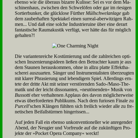
eben­so wie die über­aus bi­zar­re Ku­lis­se: Sei es vor dem Ma­
schi­nen­haus, zwi­schen den Schwel­öfen oder gar im rie­si­gen
Sor­tier­bun­ker, die glück­lo­se Für­ther
Müll­schwel­an­la­ge
gab
dem zau­ber­haf­ten Spek­ta­kel ei­nen sur­re­al-aber­wit­zi­gen Rah­
men... Und daß ei­ne sol­che In­du­strie­rui­ne über ei­ne der­art
fan­ta­sti­sche Raum­aku­stik ver­fügt, wer hät­te das für mög­lich
ge­hal­ten?!
Die va­ri­an­ten­rei­che Ko­stü­mie­rung und die zahl­rei­chen op­ti­
schen In­sze­nie­rungs­ideen lie­ßen den Be­trach­ter kaum je aus
dem Stau­nen her­aus­kom­men, oh­ne in all­zu plat­te Ef­fekt­ha­
sche­rei aus­zu­ar­ten. Sän­ger und In­stru­men­ta­li­sten über­zeug­ten
mit kla­rer Phra­sie­rung und le­ben­di­gem Spiel. Al­ler­dings ern­
te­te der drit­te Akt mit sei­ner ver­stö­ren­den Sa­do-/Ma­so-The­
ma­tik und der leicht dis­so­nan­ten, »neu­tö­nen­den« Mu­sik von
Bus­sot­ti
eher ver­hal­te­nen Ap­plaus des da­von mög­li­cher­wei­se
et­was über­for­der­ten Pu­bli­kums. Nach dem fu­rio­sen Fi­na­le zu
Pur­cell
’schen Klän­gen fühl­ten sich frei­lich wie­der al­le zu fre­
ne­ti­schen Bei­fall­stür­men hin­ge­ris­sen...
Auf je­den Fall ein eben­so un­kon­ven­tio­nel­ler wie an­re­gen­der
Abend, der Neu­gier und Vor­freu­de auf die zu­künf­ti­gen Pro­
jek­te der »Pocket Ope­ra Com­pa­ny« weckt!