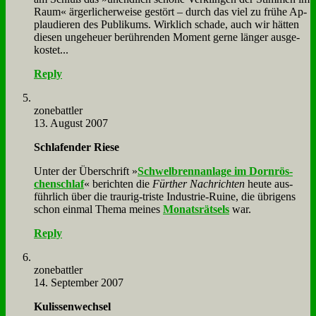
Raum« är­ger­li­cher­wei­se ge­stört – durch das viel zu frü­he Ap­
plau­die­ren des Pu­bli­kums. Wirk­lich scha­de, auch wir hät­ten
die­sen un­ge­heu­er be­rüh­ren­den Mo­ment ger­ne län­ger aus­ge­
ko­stet...
Reply
zone­batt­ler
13. August 2007
Schla­fen­der Rie­se
Un­ter der Über­schrift »
Schwel­brenn­an­la­ge im Dorn­rös­
chen­schlaf
« be­rich­ten die
Für­ther Nach­rich­ten
heu­te aus­
führ­lich über die trau­rig-tri­ste In­du­strie-Rui­ne, die üb­ri­gens
schon ein­mal The­ma mei­nes
Mo­nats­rät­sels
war.
Reply
zone­batt­ler
14. September 2007
Ku­lis­sen­wech­sel