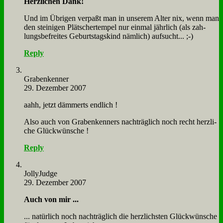
Herz­li­chen Dank!
Und im Üb­ri­gen ver­paßt man in un­se­rem Al­ter nix, wenn man
den stei­ni­gen Plät­scher­tem­pel nur ein­mal jähr­lich (als zah­
lungs­be­frei­tes Ge­burts­tags­kind näm­lich) auf­sucht... ;-)
Reply
Gra­ben­ken­ner
29. Dezember 2007
aahh, jetzt däm­merts end­lich !
Al­so auch von Gra­ben­ken­ners nach­träg­lich noch recht herz­li­
che Glück­wün­sche !
Reply
Jol­ly­Judge
29. Dezember 2007
Auch von mir ...
... na­tür­lich noch nach­träg­lich die herz­lich­sten Glück­wün­sche