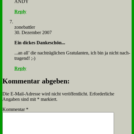
ANDY
Reply
zone­batt­ler
30. Dezember 2007
Ein dickes Dan­ke­schön...
...an all’ die nach­träg­li­chen Gra­tu­lan­ten, ich bin ja nicht nach­
tra­gend! ;-)
Reply
Kommentar abgeben:
Die E-Mail-Adresse wird nicht veröffentlicht.
Erforderliche
Angaben sind mit
*
markiert.
Kommentar
*