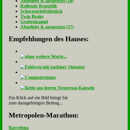
Ab­ge­liebt & aus­ge­setzt (28)
Rol­len­de Re­pu­blik
Schorn­stein­früh­stück
Twin Beaks
Gra­ben­kampf
Ab­ge­liebt & aus­ge­setzt (27)
Empfehlungen des Hauses:
Ein Klick auf ein Bild bringt Sie
zum dazugehörigen Beitrag...
Me­tro­po­len-Ma­ra­thon:
Barcelona