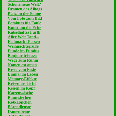
Schöne neue Welt?
Dramen des Alltags
Platz an der Sonne
Vom Foto zum Bild
Fotokurs für Faule
Kunst um die Ecke
Rätselhaftes Fürth
Aller Welt Tand...
Flohmarkt-Possen
Weihnachtsgrüße
Funde im Fundus
Bonjour tristesse
Wege zum Ruhm
Nomen est omen
Reste vom Feste
Einmal im Leben
Memory-Effekte
Reisen ins Licht
Reisen im Kopf
Katzenwäsche
Baumsterben
Rotkäppchen
Bärendienste
Damenbeine