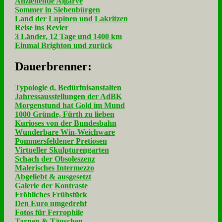
Anziehende Algarve
Sommer in Siebenbürgen
Land der Lupinen und Lakritzen
Reise ins Revier
3 Länder, 12 Tage und 1400 km
Einmal Brighton und zurück
Dau­er­bren­ner:
Typologie d. Bedürfnisanstalten
Jahressausstellungen der AdBK
Morgenstund hat Gold im Mund
1000 Gründe, Fürth zu lieben
Kurioses von der Bundesbahn
Wunderbare Win-Weichware
Pommersfeldener Pretiosen
Virtueller Skulpturengarten
Schach der Obsoleszenz
Malerisches Intermezzo
Abgeliebt & ausgesetzt
Galerie der Kontraste
Fröhliches Frühstück
Den Euro umgedreht
Fotos für Ferrophile
Tarnen & Täuschen