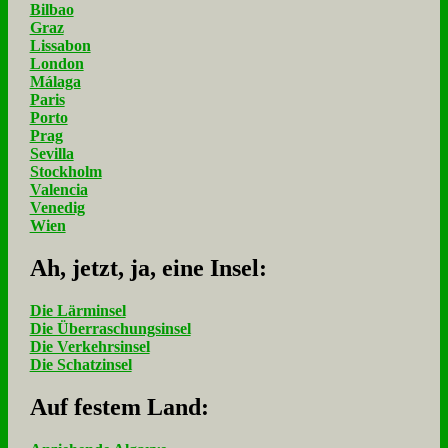
Bilbao
Graz
Lissabon
London
Málaga
Paris
Porto
Prag
Sevilla
Stockholm
Valencia
Venedig
Wien
Ah, jetzt, ja, ei­ne In­sel:
Die Lärminsel
Die Überraschungsinsel
Die Verkehrsinsel
Die Schatzinsel
Auf fe­stem Land: