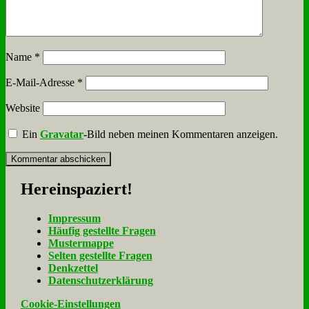
Name
*
E-Mail-Adresse
*
Website
Ein
Gravatar
-Bild neben meinen Kommentaren anzeigen.
Her­ein­spa­ziert!
Im­pres­sum
Häu­fig ge­stell­te Fra­gen
Mu­ster­map­pe
Sel­ten ge­stell­te Fra­gen
Denk­zet­tel
Da­ten­schutz­er­klä­rung
Cookie-Einstellungen