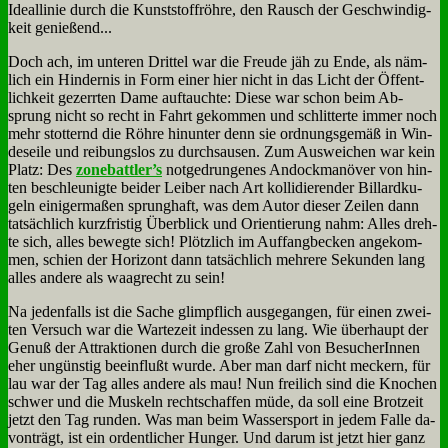
Ide­al­li­nie durch die Kunst­stoff­röh­re, den Rausch der Ge­schwin­dig­
keit ge­nie­ßend...
Doch ach, im un­te­ren Drit­tel war die Freu­de jäh zu En­de, als näm­
lich ein Hin­der­nis in Form ei­ner hier nicht in das Licht der Öf­fent­
lich­keit ge­zerr­ten Da­me auf­tauch­te: Die­se war schon beim Ab­
sprung nicht so recht in Fahrt ge­kom­men und schlit­ter­te im­mer noch
mehr stot­ternd die Röh­re hin­un­ter denn sie ord­nungs­ge­mäß in Win­
des­ei­le und rei­bungs­los zu durchsau­sen. Zum Aus­wei­chen war kein
Platz: Des
zonebattler’s
not­ge­drun­ge­nes An­dock­ma­nö­ver von hin­
ten be­schleu­nig­te bei­der Lei­ber nach Art kol­li­die­ren­der Bil­lard­ku­
geln ei­ni­ger­ma­ßen sprung­haft, was dem Au­tor die­ser Zei­len dann
tat­säch­lich kurz­fri­stig Über­blick und Ori­en­tie­rung nahm: Al­les dreh­
te sich, al­les be­weg­te sich! Plötz­lich im Auf­fang­becken an­ge­kom­
men, schien der Ho­ri­zont dann tat­säch­lich meh­re­re Se­kun­den lang
al­les an­de­re als waag­recht zu sein!
Na je­den­falls ist die Sa­che glimpf­lich aus­ge­gan­gen, für ei­nen zwei­
ten Ver­such war die War­te­zeit in­des­sen zu lang. Wie über­haupt der
Ge­nuß der At­trak­tio­nen durch die gro­ße Zahl von Be­su­che­rIn­nen
eher un­gün­stig be­ein­flußt wur­de. Aber man darf nicht meckern, für
lau war der Tag al­les an­de­re als mau! Nun frei­lich sind die Kno­chen
schwer und die Mus­keln recht­schaf­fen mü­de, da soll ei­ne Brot­zeit
jetzt den Tag run­den. Was man beim Was­ser­sport in je­dem Fal­le da­
von­trägt, ist ein or­dent­li­cher Hun­ger. Und dar­um ist jetzt hier ganz