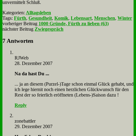
un­ver­mit­telt Schluß.
Kategorien:
Alltagsleben
Tags:
Fürth
,
Gesundheit
,
Komik
,
Lebensart
,
Menschen
,
Winter
vorheriger Beitrag
1000 Gründe, Fürth zu lieben (63)
nächster Beitrag
Zwiegespräch
7 Antworten
RJ­Web
28. Dezember 2007
Na da hast Du ...
... ja an die­sem (Purzel-)Tage schon ein­mal Glück ge­habt, und
ich le­ge hier­nit noch ei­nen herz­li­chen Glück­wunsch für den
Rest der so fei­er­lich er­öff­ne­ten (Lebens-)Saison da­zu !
Reply
zone­batt­ler
29. Dezember 2007