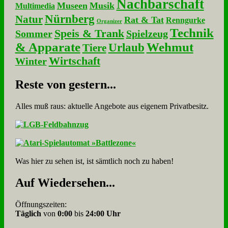
Nachbarschaft
Museen
Musik
Multimedia
Nürnberg
Natur
Rat & Tat
Renngurke
Organizer
Technik
Speis & Trank
Sommer
Spielzeug
& Apparate
Wehmut
Urlaub
Tiere
Wirtschaft
Winter
Re­ste von ge­stern...
Alles muß raus: aktuelle An­ge­bo­te aus eigenem Privatbesitz.
Was hier zu sehen ist, ist sämt­lich noch zu haben!
Auf Wie­der­se­hen...
Öffnungszeiten:
Täglich
von
0:00
bis
24:00 Uhr