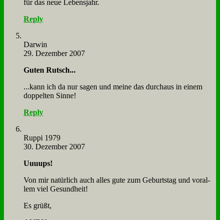
für das neue Le­bens­jahr.
Reply
Dar­win
29. Dezember 2007
Gu­ten Rutsch...
...kann ich da nur sa­gen und mei­ne das durch­aus in ei­nem
dop­pel­ten Sin­ne!
Reply
Rup­pi 1979
30. Dezember 2007
Uuuups!
Von mir na­tür­lich auch al­les gu­te zum Ge­burts­tag und vor­al­
lem viel Ge­sund­heit!
Es grüßt,