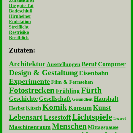
Zufallskunst
Die gute Tat
Badeschluß
Hirnheiner
Endstation
Streiflicht
Restrisiko
Breitblick
Zu­ta­ten:
Architektur
Beruf
Computer
Ausstellungen
Design & Gestaltung
Eisenbahn
Experimente
Film & Fernsehen
Fotostrecken
Fürth
Frühling
Geschichte
Gesellschaft
Haushalt
Gesundheit
Komik
Kunst
Konsum
Kitsch
Herbst
Lichtspiele
Lebensart
Lesestoff
Liegerad
Menschen
Maschinenraum
Mittagspause