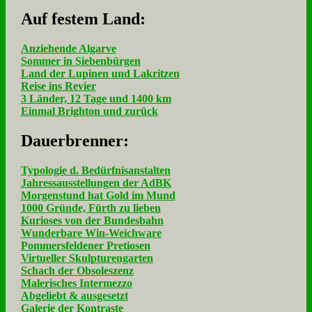
Auf fe­stem Land:
Anziehende Algarve
Sommer in Siebenbürgen
Land der Lupinen und Lakritzen
Reise ins Revier
3 Länder, 12 Tage und 1400 km
Einmal Brighton und zurück
Dau­er­bren­ner:
Typologie d. Bedürfnisanstalten
Jahressausstellungen der AdBK
Morgenstund hat Gold im Mund
1000 Gründe, Fürth zu lieben
Kurioses von der Bundesbahn
Wunderbare Win-Weichware
Pommersfeldener Pretiosen
Virtueller Skulpturengarten
Schach der Obsoleszenz
Malerisches Intermezzo
Abgeliebt & ausgesetzt
Galerie der Kontraste