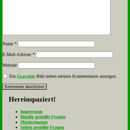
Name
*
E-Mail-Adresse
*
Website
Ein
Gravatar
-Bild neben meinen Kommentaren anzeigen.
Her­ein­spa­ziert!
Im­pres­sum
Häu­fig ge­stell­te Fra­gen
Mu­ster­map­pe
Sel­ten ge­stell­te Fra­gen