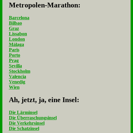
Me­tro­po­len-Ma­ra­thon:
Barcelona
Bilbao
Graz
Lissabon
London
Málaga
Paris
Porto
Prag
Sevilla
Stockholm
Valencia
Venedig
Wien
Ah, jetzt, ja, ei­ne In­sel:
Die Lärminsel
Die Überraschungsinsel
Die Verkehrsinsel
Die Schatzinsel