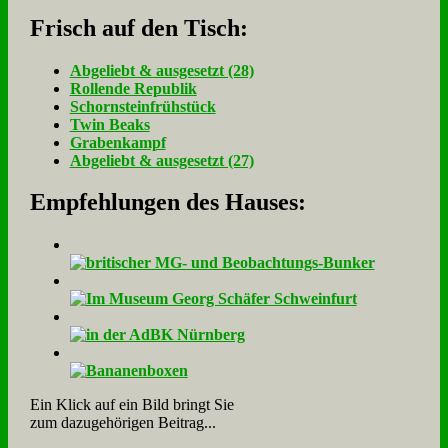
Frisch auf den Tisch:
Ab­ge­liebt & aus­ge­setzt (28)
Rol­len­de Re­pu­blik
Schorn­stein­früh­stück
Twin Beaks
Gra­ben­kampf
Ab­ge­liebt & aus­ge­setzt (27)
Empfehlungen des Hauses:
Ein Klick auf ein Bild bringt Sie
zum dazugehörigen Beitrag...