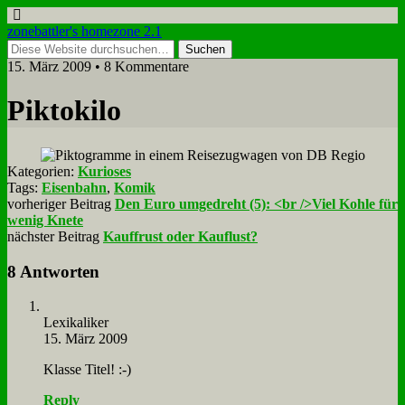
zonebattler's homezone 2.1
15. März 2009 • 8 Kommentare
Pik­to­ki­lo
Kategorien:
Kurioses
Tags:
Eisenbahn
,
Komik
vorheriger Beitrag
Den Euro umgedreht (5): <br />Viel Kohle für
wenig Knete
nächster Beitrag
Kauffrust oder Kauflust?
8 Antworten
Le­xi­ka­li­ker
15. März 2009
Klas­se Ti­tel! :-)
Reply