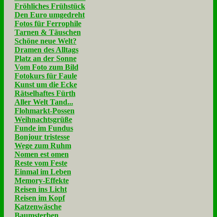
Fröhliches Frühstück
Den Euro umgedreht
Fotos für Ferrophile
Tarnen & Täuschen
Schöne neue Welt?
Dramen des Alltags
Platz an der Sonne
Vom Foto zum Bild
Fotokurs für Faule
Kunst um die Ecke
Rätselhaftes Fürth
Aller Welt Tand...
Flohmarkt-Possen
Weihnachtsgrüße
Funde im Fundus
Bonjour tristesse
Wege zum Ruhm
Nomen est omen
Reste vom Feste
Einmal im Leben
Memory-Effekte
Reisen ins Licht
Reisen im Kopf
Katzenwäsche
Baumsterben