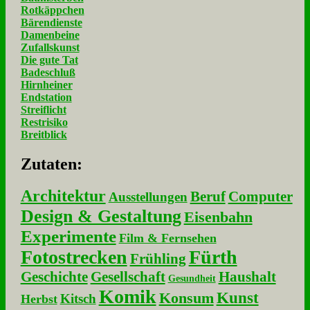
Rotkäppchen
Bärendienste
Damenbeine
Zufallskunst
Die gute Tat
Badeschluß
Hirnheiner
Endstation
Streiflicht
Restrisiko
Breitblick
Zu­ta­ten:
Architektur
Beruf
Computer
Ausstellungen
Design & Gestaltung
Eisenbahn
Experimente
Film & Fernsehen
Fotostrecken
Fürth
Frühling
Geschichte
Gesellschaft
Haushalt
Gesundheit
Komik
Kunst
Konsum
Kitsch
Herbst