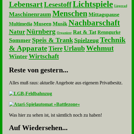
Lichtspiele
Lebensart
Lesestoff
Liegerad
Menschen
Maschinenraum
Mittagspause
Nachbarschaft
Museen
Musik
Multimedia
Nürnberg
Natur
Rat & Tat
Renngurke
Organizer
Technik
Speis & Trank
Sommer
Spielzeug
& Apparate
Wehmut
Urlaub
Tiere
Wirtschaft
Winter
Re­ste von ge­stern...
Alles muß raus: aktuelle An­ge­bo­te aus eigenem Privatbesitz.
Was hier zu sehen ist, ist sämt­lich noch zu haben!
Auf Wie­der­se­hen...