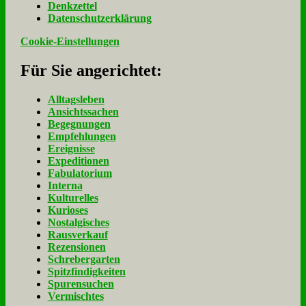
Denk­zet­tel
Da­ten­schutz­er­klä­rung
Cookie-Einstellungen
Für Sie an­ge­rich­tet:
Alltagsleben
Ansichtssachen
Begegnungen
Empfehlungen
Ereignisse
Expeditionen
Fabulatorium
Interna
Kulturelles
Kurioses
Nostalgisches
Rausverkauf
Rezensionen
Schrebergarten
Spitzfindigkeiten
Spurensuchen
Vermischtes