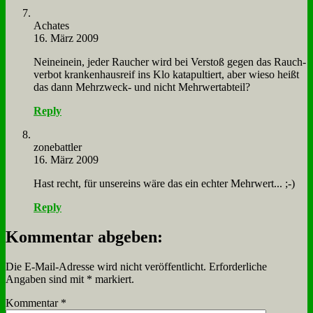
Acha­tes
16. März 2009
Nein­ein­ein, je­der Rau­cher wird bei Ver­stoß ge­gen das Rauch­
ver­bot kran­ken­haus­reif ins Klo ka­ta­pul­tiert, aber wie­so heißt
das dann Mehr­zweck- und nicht Mehr­wert­ab­teil?
Reply
zone­batt­ler
16. März 2009
Hast recht, für un­ser­eins wä­re das ein ech­ter Mehr­wert... ;-)
Reply
Kommentar abgeben:
Die E-Mail-Adresse wird nicht veröffentlicht.
Erforderliche
Angaben sind mit
*
markiert.
Kommentar
*