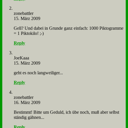
zone­batt­ler
15. März 2009
Gell? Und da­bei in Grun­de ganz ein­fach: 1000 Pik­to­gram­me
= 1 Pik­to­ki­lo! ;-)
Reply
Joe­Kaaa
15. März 2009
geht es noch lang­wei­li­ger...
Reply
zone­batt­ler
16. März 2009
Be­stimmt! Bit­te um Ge­duld, ich übe noch, muß aber selbst
stän­dig gäh­nen...
Reply