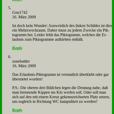
Gnu1742
16. März 2009
Ist doch kein Wun­der: Aus­weis­lich des lin­ken Schil­des ist dies
ein Mehr­zweck­raum. Da­her muss zu je­dem Zwecke ein Pik­
to­gramm her. Lei­der fehlt das Pik­to­gramm, wel­ches die Er­
laub­nis zum Pik­to­gram­me auf­kle­ben ent­hält.
Reply
zone­batt­ler
16. März 2009
Das Er­laub­nis-Pik­to­gramm ist ver­mut­lich über­klebt oder gar
über­nie­tet wor­den!
P.S.: Die obe­ren drei Bild­chen le­gen die Deu­tung na­he, daß
man bren­nen­de Kip­pen ins Klo wer­fen soll. Oder soll man
sich auf den mit ei­nem Kreuz ge­kenn­zeich­ne­ten Platz set­zen,
um so­gleich in Rich­tung WC ka­ta­pul­tiert zu wer­den?
Reply