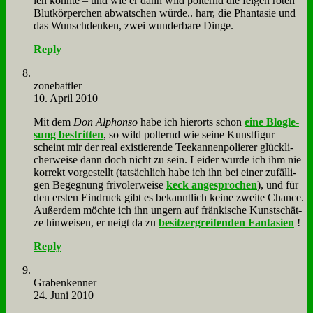
len könn­te – und wie er dann wild pol­ternd die fei­gen ro­ten
Blut­kör­per­chen ab­wat­schen wür­de.. harr, die Phan­ta­sie und
das Wunsch­den­ken, zwei wun­der­ba­re Din­ge.
Reply
zone­batt­ler
10. April 2010
Mit dem
Don Al­phon­so
ha­be ich hier­orts schon
ei­ne Blog­le­
sung be­strit­ten
, so wild pol­ternd wie sei­ne Kunst­fi­gur
scheint mir der re­al exi­stie­ren­de Tee­kan­nen­po­lie­rer glück­li­
cher­wei­se dann doch nicht zu sein. Lei­der wur­de ich ihm nie
kor­rekt vor­ge­stellt (tat­säch­lich ha­be ich ihn bei ei­ner zu­fäl­li­
gen Be­geg­nung fri­vo­le­r­wei­se
keck an­ge­spro­chen
), und für
den er­sten Ein­druck gibt es be­kannt­lich kei­ne zwei­te Chan­ce.
Au­ßer­dem möch­te ich ihn un­gern auf frän­ki­sche Kunst­schät­
ze hin­wei­sen, er neigt da zu
be­sitz­ergrei­fen­den Fan­ta­sien
!
Reply
Gra­ben­ken­ner
24. Juni 2010