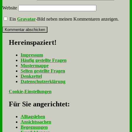
Website
Ein
Gravatar
-Bild neben meinen Kommentaren anzeigen.
Her­ein­spa­ziert!
Im­pres­sum
Häu­fig ge­stell­te Fra­gen
Mu­ster­map­pe
Sel­ten ge­stell­te Fra­gen
Denk­zet­tel
Da­ten­schutz­er­klä­rung
Cookie-Einstellungen
Für Sie an­ge­rich­tet:
Alltagsleben
Ansichtssachen
Begegnungen