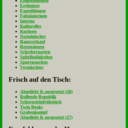
Empfehlungen
Ereignisse
Expeditionen
Fabulatorium
Interna
Kulturelles
Kurioses
Nostalgisches
Rausverkauf
Rezensionen
Schrebergarten
Spitzfindigkeiten
Spurensuchen
Vermischtes
Frisch auf den Tisch:
Ab­ge­liebt & aus­ge­setzt (28)
Rol­len­de Re­pu­blik
Schorn­stein­früh­stück
Twin Beaks
Gra­ben­kampf
Ab­ge­liebt & aus­ge­setzt (27)