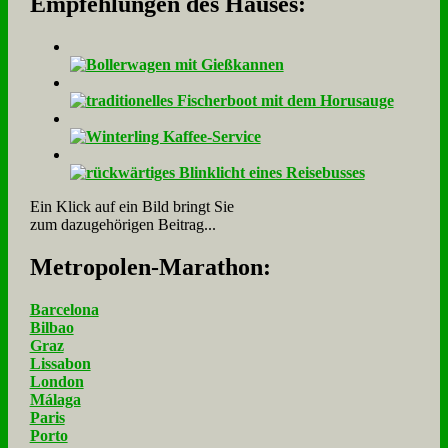
Empfehlungen des Hauses:
Ein Klick auf ein Bild bringt Sie
zum dazugehörigen Beitrag...
Me­tro­po­len-Ma­ra­thon:
Barcelona
Bilbao
Graz
Lissabon
London
Málaga
Paris
Porto