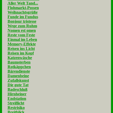
Aller Welt Tand...
Flohmarkt-Possen
Weihnachtsgrüße
Funde im Fundus
Bonjour tristesse
Wege zum Ruhm
Nomen est omen
Reste vom Feste
Einmal im Leben
Memory-Effekte
Reisen ins Licht
Reisen im Kopf
Katzenwäsche
Baumsterben
Rotkäppchen
Bärendienste
Damenbeine
Zufallskunst
Die gute Tat
Badeschluß
Hirnheiner
Endstation
Streiflicht
Restrisiko
Breitblick