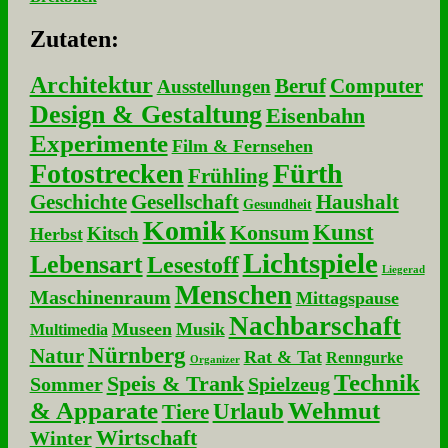
Zu­ta­ten:
Architektur
Beruf
Computer
Ausstellungen
Design & Gestaltung
Eisenbahn
Experimente
Film & Fernsehen
Fotostrecken
Fürth
Frühling
Geschichte
Gesellschaft
Haushalt
Gesundheit
Komik
Kunst
Konsum
Kitsch
Herbst
Lichtspiele
Lebensart
Lesestoff
Liegerad
Menschen
Maschinenraum
Mittagspause
Nachbarschaft
Museen
Musik
Multimedia
Nürnberg
Natur
Rat & Tat
Renngurke
Organizer
Technik
Speis & Trank
Sommer
Spielzeug
& Apparate
Wehmut
Urlaub
Tiere
Wirtschaft
Winter