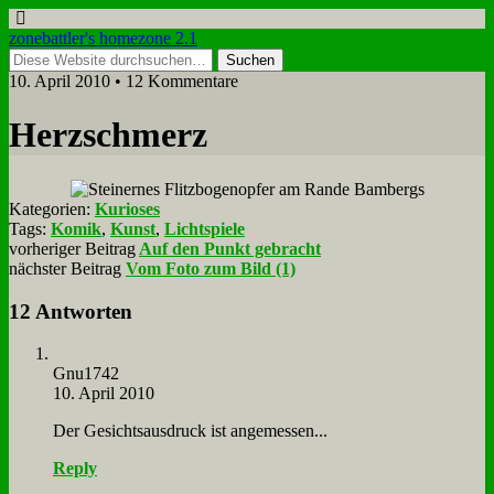
zonebattler's homezone 2.1
10. April 2010 • 12 Kommentare
Herz­schmerz
Kategorien:
Kurioses
Tags:
Komik
,
Kunst
,
Lichtspiele
vorheriger Beitrag
Auf den Punkt gebracht
nächster Beitrag
Vom Foto zum Bild (1)
12 Antworten
Gnu1742
10. April 2010
Der Ge­sichts­aus­druck ist an­ge­mes­sen...
Reply