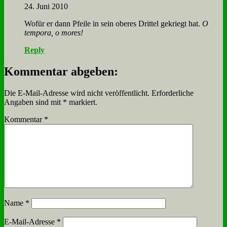
24. Juni 2010
Wo­für er dann Pfei­le in sein obe­res Drit­tel ge­kriegt hat.
O
tem­po­ra, o mo­res!
Reply
Kommentar abgeben:
Die E-Mail-Adresse wird nicht veröffentlicht.
Erforderliche
Angaben sind mit
*
markiert.
Kommentar
*
Name
*
E-Mail-Adresse
*