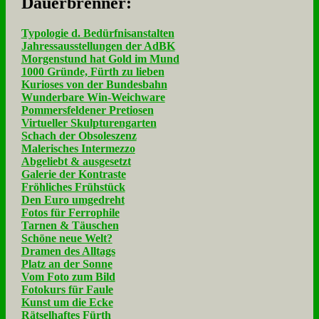
Dau­er­bren­ner:
Typologie d. Bedürfnisanstalten
Jahressausstellungen der AdBK
Morgenstund hat Gold im Mund
1000 Gründe, Fürth zu lieben
Kurioses von der Bundesbahn
Wunderbare Win-Weichware
Pommersfeldener Pretiosen
Virtueller Skulpturengarten
Schach der Obsoleszenz
Malerisches Intermezzo
Abgeliebt & ausgesetzt
Galerie der Kontraste
Fröhliches Frühstück
Den Euro umgedreht
Fotos für Ferrophile
Tarnen & Täuschen
Schöne neue Welt?
Dramen des Alltags
Platz an der Sonne
Vom Foto zum Bild
Fotokurs für Faule
Kunst um die Ecke
Rätselhaftes Fürth