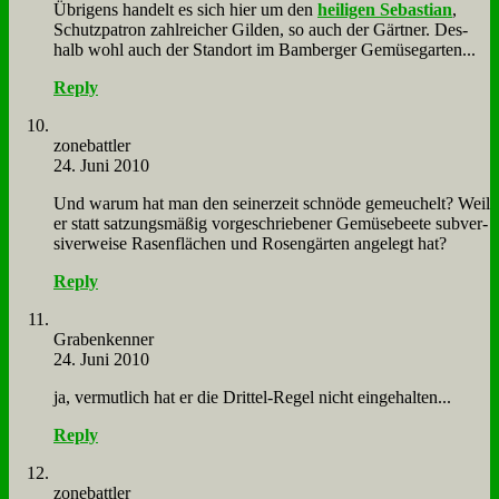
Üb­ri­gens han­delt es sich hier um den
hei­li­gen Se­ba­sti­an
,
Schutz­pa­tron zahl­rei­cher Gil­den, so auch der Gärt­ner. Des­
halb wohl auch der Stand­ort im Bam­ber­ger Ge­mü­se­gar­ten...
Reply
zone­batt­ler
24. Juni 2010
Und war­um hat man den sei­ner­zeit schnö­de ge­meu­chelt? Weil
er statt sat­zungs­mä­ßig vor­ge­schrie­be­ner Ge­mü­se­bee­te sub­ver­
si­ve­r­wei­se Ra­sen­flä­chen und Ro­sen­gär­ten an­ge­legt hat?
Reply
Gra­ben­ken­ner
24. Juni 2010
ja, ver­mut­lich hat er die Drit­tel-Re­gel nicht ein­ge­hal­ten...
Reply
zone­batt­ler