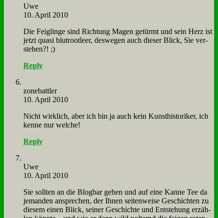
Uwe
10. April 2010
Die Feig­lin­ge sind Rich­tung Ma­gen ge­türmt und sein Herz ist
jetzt qua­si blut­root­leer, des­we­gen auch die­ser Blick, Sie ver­
ste­hen?! ;)
Reply
zone­batt­ler
10. April 2010
Nicht wirk­lich, aber ich bin ja auch kein Kunst­hi­sto­ri­ker, ich
ken­ne nur wel­che!
Reply
Uwe
10. April 2010
Sie soll­ten an die Blog­bar ge­hen und auf ei­ne Kan­ne Tee da
je­man­den an­spre­chen, der Ih­nen sei­ten­wei­se Ge­schich­ten zu
die­sem ei­nen Blick, sei­ner Ge­schich­te und Ent­ste­hung er­zäh­