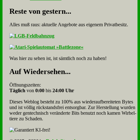
Re­ste von ge­stern...
Alles muß raus: aktuelle An­ge­bo­te aus eigenem Privatbesitz.
Was hier zu sehen ist, ist sämt­lich noch zu haben!
Auf Wie­der­se­hen...
Öffnungszeiten:
Täglich
von
0:00
bis
24:00 Uhr
Dieses Weblog besteht zu 100% aus wie­der­auf­bereite­ten Bytes
und ist völlig rück­stands­frei ent­sorg­bar. Zur Herstellung wurden
weder gen­tech­nisch veränderte Bits benutzt noch kamen Wir­bel­
tiere zu Scha­den.