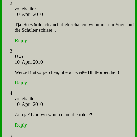
zone­batt­ler
10. April 2010
Tja. So wür­de ich auch drein­schau­en, wenn mir ein Vo­gel auf
die Schul­ter schis­se...
Reply
Uwe
10. April 2010
Wei­ße Blut­kör­per­chen, über­all wei­ße Blut­kör­per­chen!
Reply
zone­batt­ler
10. April 2010
Ach ja? Und wo wä­ren dann die ro­ten?!
Reply