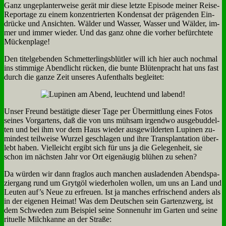
Ganz un­ge­plan­ter­wei­se ge­rät mir die­se letz­te Epi­so­de mei­ner Rei­se-
Re­por­ta­ge zu ei­nem kon­zen­trier­ten Kon­den­sat der prä­gen­den Ein­
drücke und An­sich­ten. Wäl­der und Was­ser, Was­ser und Wäl­der, im­
mer und im­mer wie­der. Und das ganz oh­ne die vor­her be­fürch­te­te
Mücken­pla­ge!
Den ti­tel­ge­ben­den Schmet­ter­lings­blüt­ler will ich hier auch noch­mal
ins stim­mi­ge Abend­licht rücken, die bun­te Blü­ten­pracht hat uns fast
durch die gan­ze Zeit un­se­res Auf­ent­halts be­glei­tet:
Un­ser Freund be­stä­tig­te die­ser Ta­ge per Über­mitt­lung ei­nes Fo­tos
sei­nes Vor­gar­tens, daß die von uns müh­sam ir­gend­wo aus­ge­bud­del­
ten und bei ihm vor dem Haus wie­der aus­ge­wil­der­ten Lu­pi­nen zu­
min­dest teil­wei­se Wur­zel ge­schla­gen und ih­re Trans­plan­ta­ti­on über­
lebt ha­ben. Viel­leicht er­gibt sich für uns ja die Ge­le­gen­heit, sie
schon im näch­sten Jahr vor Ort ei­gen­äu­gig blü­hen zu se­hen?
Da wür­den wir dann frag­los auch man­chen aus­la­den­den Abend­spa­
zier­gang rund um Grytgöl wie­der­ho­len wol­len, um uns an Land und
Leu­ten auf’s Neue zu er­freu­en. Ist ja man­ches er­fri­schend an­ders als
in der ei­ge­nen Hei­mat! Was dem Deut­schen sein Gar­ten­zwerg, ist
dem Schwe­den zum Bei­spiel sei­ne Son­nen­uhr im Gar­ten und sei­ne
ri­tu­el­le Milch­kan­ne an der Stra­ße: