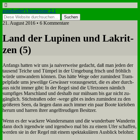
zonebattler's homezone 2.1
21. August 2016 • 6 Kommentare
Land der Lu­pi­nen und La­krit­
zen (5)
An­fangs hat­ten wir uns ja nai­ver­wei­se ge­dacht, daß man je­den der
tau­send Tei­che und Tüm­pel in der Um­ge­bung frisch und fröh­lich
wür­de um­wan­dern kön­nen. Das hät­te We­ge oder zu­min­dest Tram­
pel­pfa­de ums je­wei­li­ge Ge­wäs­ser vor­aus­ge­setzt, die es aber durch­
aus nicht im­mer gibt: In der Re­gel sind die Ufer­zo­nen näm­lich
sump­fi­ges Marsch­land und des­halb nur müh­sam bis gar nicht zu­
gäng­lich. Stich­stra­ßen oder ‑we­ge gibt es in­des zu­min­dest zu den
grö­ße­ren Seen, da lie­gen dann auch im­mer ein paar Boo­te kiel­oben
her­um und har­ren ih­rer an­gel­freu­di­gen Be­sit­zer.
Wenn es der wacke­re Wan­ders­mann und die wun­der­ba­re Wan­de­rin
dann doch ir­gend­wie und ir­gend­wo mal bis zu ei­nem Ufer schaf­fen,
wer­den sie in der Re­gel mit ei­nem spek­ta­ku­lä­ren Aus­blick be­lohnt: