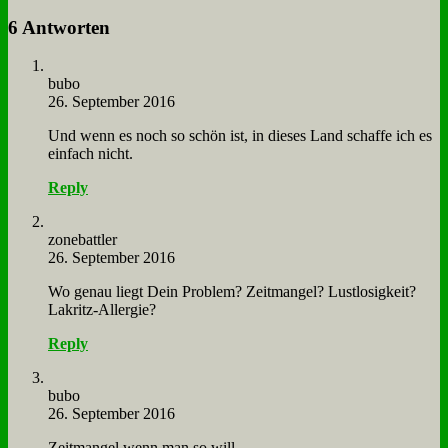
6 Antworten
bu­bo
26. September 2016
Und wenn es noch so schön ist, in die­ses Land schaf­fe ich es
ein­fach nicht.
Reply
zone­batt­ler
26. September 2016
Wo ge­nau liegt Dein Pro­blem? Zeit­man­gel? Lust­lo­sig­keit?
La­kritz-All­er­gie?
Reply
bu­bo
26. September 2016
Zeit­man­gel wenn man so will.