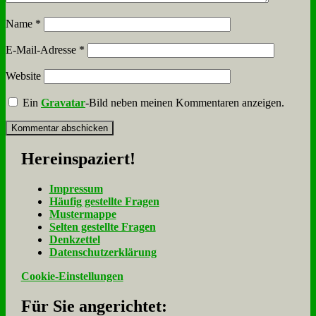
Name
*
E-Mail-Adresse
*
Website
Ein
Gravatar
-Bild neben meinen Kommentaren anzeigen.
Her­ein­spa­ziert!
Im­pres­sum
Häu­fig ge­stell­te Fra­gen
Mu­ster­map­pe
Sel­ten ge­stell­te Fra­gen
Denk­zet­tel
Da­ten­schutz­er­klä­rung
Cookie-Einstellungen
Für Sie an­ge­rich­tet: