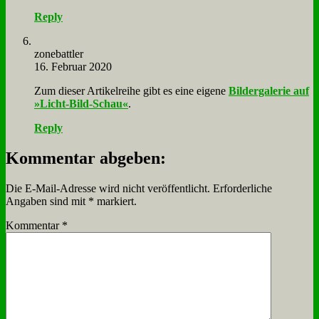
Reply
zone­batt­ler
16. Februar 2020
Zum die­ser Ar­ti­kel­rei­he gibt es ei­ne ei­ge­ne
Bil­der­ga­le­rie auf
»Licht-Bild-Schau«
.
Reply
Kommentar abgeben:
Die E-Mail-Adresse wird nicht veröffentlicht.
Erforderliche
Angaben sind mit
*
markiert.
Kommentar
*