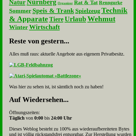
Nürnberg
Natur
Rat & Tat
Renngurke
Organizer
Technik
Speis & Trank
Sommer
Spielzeug
& Apparate
Wehmut
Urlaub
Tiere
Wirtschaft
Winter
Re­ste von ge­stern...
Alles muß raus: aktuelle An­ge­bo­te aus eigenem Privatbesitz.
Was hier zu sehen ist, ist sämt­lich noch zu haben!
Auf Wie­der­se­hen...
Öffnungszeiten:
Täglich
von
0:00
bis
24:00 Uhr
Dieses Weblog besteht zu 100% aus wie­der­auf­bereite­ten Bytes
und ist völlig rück­stands­frei ent­sorg­bar. Zur Herstellung wurden