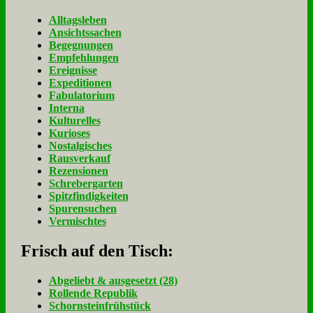
Alltagsleben
Ansichtssachen
Begegnungen
Empfehlungen
Ereignisse
Expeditionen
Fabulatorium
Interna
Kulturelles
Kurioses
Nostalgisches
Rausverkauf
Rezensionen
Schrebergarten
Spitzfindigkeiten
Spurensuchen
Vermischtes
Frisch auf den Tisch:
Ab­ge­liebt & aus­ge­setzt (28)
Rol­len­de Re­pu­blik
Schorn­stein­früh­stück