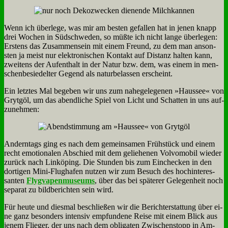
Wenn ich über­le­ge, was mir am be­sten ge­fal­len hat in je­nen knapp
drei Wo­chen in Süd­schwe­den, so müß­te ich nicht lan­ge über­le­gen:
Er­stens das Zu­sam­men­sein mit ei­nem Freund, zu dem man an­son­
sten ja meist nur elek­tro­ni­schen Kon­takt auf Di­stanz hal­ten kann,
zwei­tens der Auf­ent­halt in der Na­tur bzw. dem, was ei­nem in men­
schen­be­sie­del­ter Ge­gend als na­tur­be­las­sen er­scheint.
Ein letz­tes Mal be­ge­ben wir uns zum na­he­ge­le­ge­nen »Haus­see« von
Grytgöl, um das abend­li­che Spiel von Licht und Schat­ten in uns auf­
zu­neh­men:
An­dern­tags ging es nach dem ge­mein­sa­men Früh­stück und ei­nem
recht emo­tio­na­len Ab­schied mit dem ge­lie­he­nen Vol­vo­mo­bil wie­der
zu­rück nach Lin­kö­ping. Die Stun­den bis zum Ein­checken in den
dor­ti­gen Mi­ni-Flug­ha­fen nut­zen wir zum Be­such des hoch­in­ter­es­
san­ten
Flyg­va­pen­mu­se­ums
, über das bei spä­te­rer Ge­le­gen­heit noch
se­pa­rat zu bild­be­rich­ten sein wird.
Für heu­te und dies­mal be­schlie­ßen wir die Be­richt­erstat­tung über ei­
ne ganz be­son­ders in­ten­siv emp­fun­de­ne Rei­se mit ei­nem Blick aus
je­nem Flie­ger, der uns nach dem ob­li­ga­ten Zwi­schen­stopp in Am­