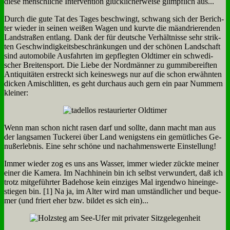
die­se mensch­li­che In­ter­ven­ti­on glück­li­cher­wei­se glimpf­lich aus...
Durch die gu­te Tat des Ta­ges be­schwingt, schwang sich der Be­rich­
ter wie­der in sei­nen wei­ßen Wa­gen und kurv­te die mä­an­drie­ren­den
Land­stra­ßen ent­lang. Dank der für deut­sche Ver­hält­nis­se sehr strik­
ten Ge­schwin­dig­keits­be­schrän­kun­gen und der schö­nen Land­schaft
sind au­to­mo­bi­le Aus­fahr­ten im ge­pfleg­ten Old­ti­mer ein schwe­di­
scher Brei­ten­sport. Die Lie­be der Nord­män­ner zu gum­mi­be­reif­ten
An­ti­qui­tä­ten er­streckt sich kei­nes­wegs nur auf die schon er­wähn­ten
dicken Ami­schlit­ten, es geht durch­aus auch gern ein paar Num­mern
klei­ner:
Wenn man schon nicht ra­sen darf und soll­te, dann macht man aus
der lang­sa­men Tucke­rei über Land we­nig­stens ein ge­müt­li­ches Ge­
nuß­er­leb­nis. Ei­ne sehr schö­ne und nach­ah­mens­wer­te Ein­stel­lung!
Im­mer wie­der zog es uns ans Was­ser, im­mer wie­der zück­te mei­ner
ei­ner die Ka­me­ra. Im Nach­hin­ein bin ich selbst ver­wun­dert, daß ich
trotz mit­ge­führ­ter Ba­de­ho­se kein ein­zi­ges Mal ir­gend­wo hin­ein­ge­
stie­gen bin. [1] Na ja, im Al­ter wird man um­ständ­li­cher und be­que­
mer (und friert eher bzw. bil­det es sich ein)...