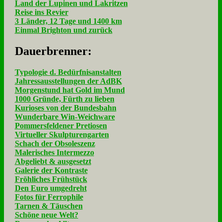
Land der Lupinen und Lakritzen
Reise ins Revier
3 Länder, 12 Tage und 1400 km
Einmal Brighton und zurück
Dau­er­bren­ner:
Typologie d. Bedürfnisanstalten
Jahressausstellungen der AdBK
Morgenstund hat Gold im Mund
1000 Gründe, Fürth zu lieben
Kurioses von der Bundesbahn
Wunderbare Win-Weichware
Pommersfeldener Pretiosen
Virtueller Skulpturengarten
Schach der Obsoleszenz
Malerisches Intermezzo
Abgeliebt & ausgesetzt
Galerie der Kontraste
Fröhliches Frühstück
Den Euro umgedreht
Fotos für Ferrophile
Tarnen & Täuschen
Schöne neue Welt?