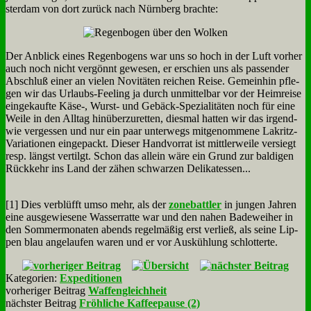
ster­dam von dort zu­rück nach Nürn­berg brach­te:
Der An­blick ei­nes Re­gen­bo­gens war uns so hoch in der Luft vor­her
auch noch nicht ver­gönnt ge­we­sen, er er­schien uns als pas­sen­der
Ab­schluß ei­ner an vie­len No­vi­tä­ten rei­chen Rei­se. Ge­mein­hin pfle­
gen wir das Ur­laubs-Fee­ling ja durch un­mit­tel­bar vor der Heim­rei­se
ein­ge­kauf­te Käse‑, Wurst- und Ge­bäck-Spe­zia­li­tä­ten noch für ei­ne
Wei­le in den All­tag hin­über­zu­ret­ten, dies­mal hat­ten wir das ir­gend­
wie ver­ges­sen und nur ein paar un­ter­wegs mit­ge­nom­me­ne La­kritz-
Va­ria­tio­nen ein­ge­packt. Die­ser Hand­vor­rat ist mitt­ler­wei­le ver­siegt
resp. längst ver­tilgt. Schon das al­lein wä­re ein Grund zur bal­di­gen
Rück­kehr ins Land der zä­hen schwar­zen De­li­ka­tes­sen...
[1] Dies ver­blüfft um­so mehr, als der
zone­batt­ler
in jun­gen Jah­ren
ei­ne aus­ge­wie­se­ne Was­ser­rat­te war und den na­hen Ba­de­wei­her in
den Som­mer­mo­na­ten abends re­gel­mä­ßig erst ver­ließ, als sei­ne Lip­
pen blau an­ge­lau­fen wa­ren und er vor Aus­küh­lung schlot­ter­te.
Kategorien:
Expeditionen
vorheriger Beitrag
Waffengleichheit
nächster Beitrag
Fröhliche Kaffeepause (2)