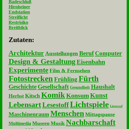
Badeschluß
Hirnheiner
Endstation
Streiflicht
Restrisiko
Breitblick
Zu­ta­ten:
Architektur
Beruf
Computer
Ausstellungen
Design & Gestaltung
Eisenbahn
Experimente
Film & Fernsehen
Fotostrecken
Fürth
Frühling
Geschichte
Gesellschaft
Haushalt
Gesundheit
Komik
Kunst
Konsum
Kitsch
Herbst
Lichtspiele
Lebensart
Lesestoff
Liegerad
Menschen
Maschinenraum
Mittagspause
Nachbarschaft
Museen
Musik
Multimedia