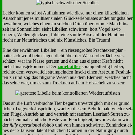
Lei­der kön­nen selbst Auf­nah­men wie die­se nur ei­nen klit­ze­klei­nen
Aus­schnitt je­nes mul­ti­sen­sua­len Glücks­er­leb­nis­ses an­deu­tungs­hal­ber
be­wah­ren, wel­ches ei­nen an sol­chen Or­ten über­kommt: Man blin­
zelt ins Son­nen­licht, sieht Li­bel­len schwir­ren, hört Vö­gel zwit­
schern, Wel­len gluck­sen, fühlt ei­ne sanf­te Bri­se auf der Haut und
riecht nur Na­tur­fri­sches und nix Künst­li­ches. Ein Traum!
Ei­ne der er­wähn­ten Li­bel­len – ein rie­sen­gro­ßes Pracht­ex­em­plar –
hat­te sich wohl beim Ja­gen dicht über der Was­ser­ober­flä­che ver­
schätzt, war ins Nas­se ge­ra­ten und dann aus ei­ge­ner Kraft nicht
mehr hin­aus­ge­kom­men. Der
zone­batt­ler
sprang eil­fer­tig her­bei,
reich­te dem ver­zwei­felt stram­peln­den In­sekt ei­nen Ast zum Fest­hal­
ten zu und zog das fi­li­gra­ne We­sen aus dem Ele­ment, wel­ches nicht
das sei­ne war, um es zum Trock­nen auf ein Holz­scheit zu set­zen:
Das an die Luft ver­brach­te Tier be­gann un­ver­züg­lich mit der gründ­
li­chen Trag­werk-In­spek­ti­on, warf zu die­sem Be­hu­fe bald wie­der sei­
nen Flü­gel-An­trieb an und ver­trieb mit sanf­tem Leer­lauf-Sur­ren zu­
nächst ein­mal sämt­li­che Re­ste von Feuch­tig­keit, be­vor es dann wie­
der
ful­ly ope­ra­tio­nal
ab­hob und von hin­nen schwirr­te. Zu­min­dest ei­
nes der x‑tausend la­tent töd­li­chen Dra­men in der Na­tur ging durch