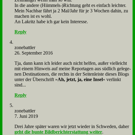
In die an­de­re (Hiimmels-)Richtung geht es ein­fach leich­ter.
Mein Nach­bar fährt ja 2 Mal/Jahr für je 3 Wo­chen da­hin, zu
ma­chen ist es wohl.
An La­kritz ha­be ich gar kein In­ter­es­se.
Reply
zone­batt­ler
26. September 2016
Tja, dann kann ich lei­der auch nicht hel­fen, au­ßer viel­leicht
mit ei­nem Hin­weis auf mei­ne Re­por­ta­gen aus süd­lich ge­le­ge­
nen De­sti­na­tio­nen, die rechts in der Sei­ten­lei­ste die­ses Blogs
un­ter der Über­schrift »
Ah, jetzt, ja, ei­ne In­sel
« ver­linkt
sind...
Reply
zone­batt­ler
7. Juni 2019
Drei Jah­re spä­ter wa­ren wir jetzt wie­der in Schwe­den, da­her
geht die bun­te Bild­be­richt­erstat­tung wei­ter
.