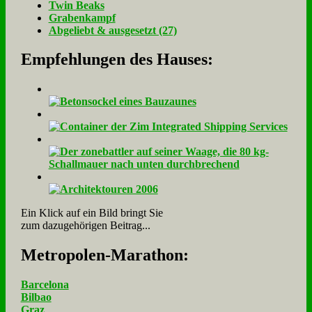
Twin Beaks
Gra­ben­kampf
Ab­ge­liebt & aus­ge­setzt (27)
Empfehlungen des Hauses:
Ein Klick auf ein Bild bringt Sie
zum dazugehörigen Beitrag...
Me­tro­po­len-Ma­ra­thon:
Barcelona
Bilbao
Graz