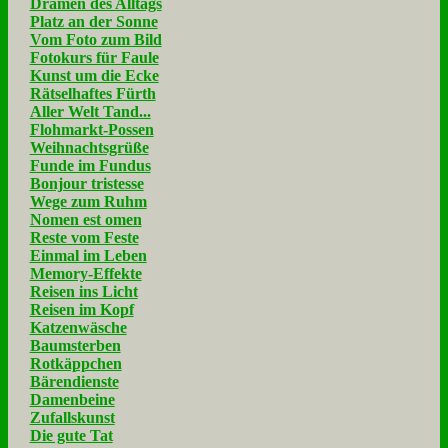
Dramen des Alltags
Platz an der Sonne
Vom Foto zum Bild
Fotokurs für Faule
Kunst um die Ecke
Rätselhaftes Fürth
Aller Welt Tand...
Flohmarkt-Possen
Weihnachtsgrüße
Funde im Fundus
Bonjour tristesse
Wege zum Ruhm
Nomen est omen
Reste vom Feste
Einmal im Leben
Memory-Effekte
Reisen ins Licht
Reisen im Kopf
Katzenwäsche
Baumsterben
Rotkäppchen
Bärendienste
Damenbeine
Zufallskunst
Die gute Tat