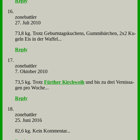
Reply
zone­batt­ler
27. Juli 2010
73,8 kg. Trotz Ge­burts­tags­ku­chens, Gum­mi­bär­chen, 2x2 Ku­
geln Eis in der Waf­fel...
Reply
zone­batt­ler
7. Oktober 2010
73,5 kg. Trotz
Für­ther Kirch­weih
und bis zu drei Ver­nis­sa­
gen pro Wo­che...
Reply
zone­batt­ler
25. Juni 2016
82,6 kg. Kein Kom­men­tar...