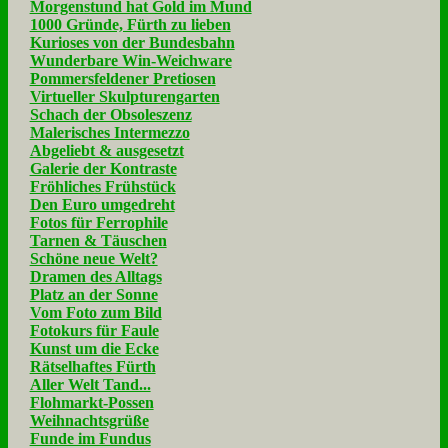
Morgenstund hat Gold im Mund
1000 Gründe, Fürth zu lieben
Kurioses von der Bundesbahn
Wunderbare Win-Weichware
Pommersfeldener Pretiosen
Virtueller Skulpturengarten
Schach der Obsoleszenz
Malerisches Intermezzo
Abgeliebt & ausgesetzt
Galerie der Kontraste
Fröhliches Frühstück
Den Euro umgedreht
Fotos für Ferrophile
Tarnen & Täuschen
Schöne neue Welt?
Dramen des Alltags
Platz an der Sonne
Vom Foto zum Bild
Fotokurs für Faule
Kunst um die Ecke
Rätselhaftes Fürth
Aller Welt Tand...
Flohmarkt-Possen
Weihnachtsgrüße
Funde im Fundus