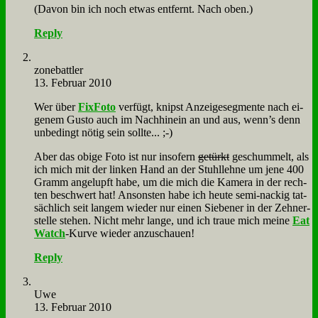
(Da­von bin ich noch et­was ent­fernt. Nach oben.)
Reply
zone­batt­ler
13. Februar 2010
Wer über
Fix­Fo­to
ver­fügt, knipst An­zei­ge­seg­men­te nach ei­
ge­nem Gu­sto auch im Nach­hin­ein an und aus, wenn’s denn
un­be­dingt nö­tig sein soll­te... ;-)
Aber das obi­ge Fo­to ist nur in­so­fern
ge­türkt
ge­schum­melt, als
ich mich mit der lin­ken Hand an der Stuhl­leh­ne um je­ne 400
Gramm an­ge­lupft ha­be, um die mich die Ka­me­ra in der rech­
ten be­schwert hat! An­son­sten ha­be ich heu­te se­mi-nackig tat­
säch­lich seit lan­gem wie­der nur ei­nen Sie­be­ner in der Zeh­ner­
stel­le ste­hen. Nicht mehr lan­ge, und ich traue mich mei­ne
Eat
Watch
-Kur­ve wie­der an­zu­schau­en!
Reply
Uwe
13. Februar 2010