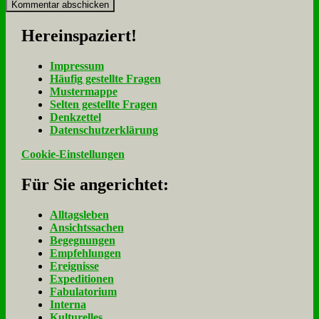
Her­ein­spa­ziert!
Im­pres­sum
Häu­fig ge­stell­te Fra­gen
Mu­ster­map­pe
Sel­ten ge­stell­te Fra­gen
Denk­zet­tel
Da­ten­schutz­er­klä­rung
Cookie-Einstellungen
Für Sie an­ge­rich­tet:
Alltagsleben
Ansichtssachen
Begegnungen
Empfehlungen
Ereignisse
Expeditionen
Fabulatorium
Interna
Kulturelles