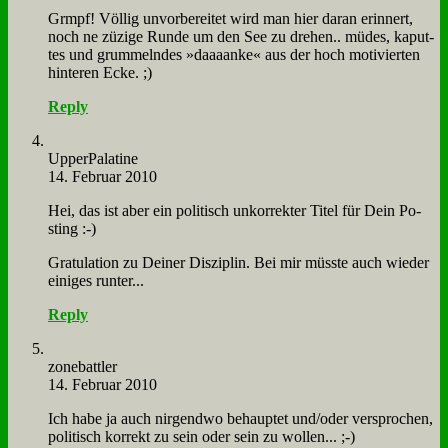
Grmpf! Völ­lig un­vor­be­rei­tet wird man hier dar­an er­in­nert,
noch ne zü­zi­ge Run­de um den See zu dre­hen.. mü­des, ka­put­
tes und grum­meln­des »da­aa­an­ke« aus der hoch mo­ti­vier­ten
hin­te­ren Ecke. ;)
Reply
Up­per­Pa­la­ti­ne
14. Februar 2010
Hei, das ist aber ein po­li­tisch un­kor­rek­ter Ti­tel für Dein Po­
sting :-)
Gra­tu­la­ti­on zu Dei­ner Dis­zi­plin. Bei mir müss­te auch wie­der
ei­ni­ges run­ter...
Reply
zone­batt­ler
14. Februar 2010
Ich ha­be ja auch nir­gend­wo be­haup­tet und/oder ver­spro­chen,
po­li­tisch kor­rekt zu sein oder sein zu wol­len... ;-)