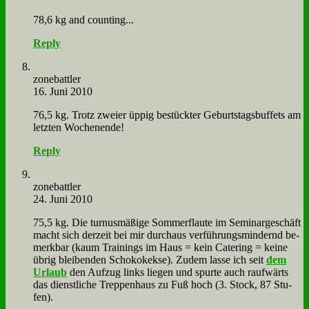
78,6 kg and coun­ting...
Reply
zone­batt­ler
16. Juni 2010
76,5 kg. Trotz zwei­er üp­pig be­stück­ter Ge­burts­tags­buf­fets am
letz­ten Wo­chen­en­de!
Reply
zone­batt­ler
24. Juni 2010
75,5 kg. Die tur­nus­mä­ßi­ge Som­mer­flau­te im Se­mi­nar­ge­schäft
macht sich der­zeit bei mir durch­aus ver­füh­rungs­min­dernd be­
merk­bar (kaum Trai­nings im Haus = kein Ca­te­ring = kei­ne
üb­rig blei­ben­den Scho­ko­kek­se). Zu­dem las­se ich seit
dem
Ur­laub
den Auf­zug links lie­gen und spur­te auch rauf­wärts
das dienst­li­che Trep­pen­haus zu Fuß hoch (3. Stock, 87 Stu­
fen).