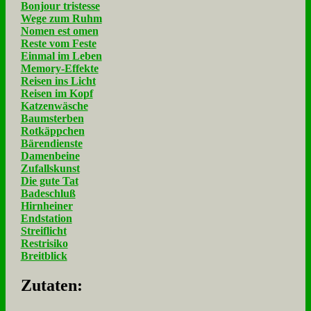
Bonjour tristesse
Wege zum Ruhm
Nomen est omen
Reste vom Feste
Einmal im Leben
Memory-Effekte
Reisen ins Licht
Reisen im Kopf
Katzenwäsche
Baumsterben
Rotkäppchen
Bärendienste
Damenbeine
Zufallskunst
Die gute Tat
Badeschluß
Hirnheiner
Endstation
Streiflicht
Restrisiko
Breitblick
Zu­ta­ten: