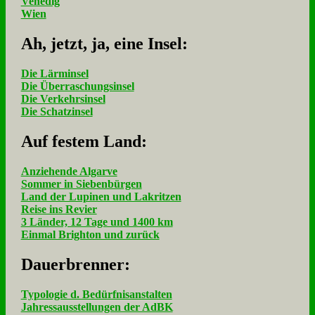
Venedig
Wien
Ah, jetzt, ja, ei­ne In­sel:
Die Lärminsel
Die Überraschungsinsel
Die Verkehrsinsel
Die Schatzinsel
Auf fe­stem Land:
Anziehende Algarve
Sommer in Siebenbürgen
Land der Lupinen und Lakritzen
Reise ins Revier
3 Länder, 12 Tage und 1400 km
Einmal Brighton und zurück
Dau­er­bren­ner:
Typologie d. Bedürfnisanstalten
Jahressausstellungen der AdBK