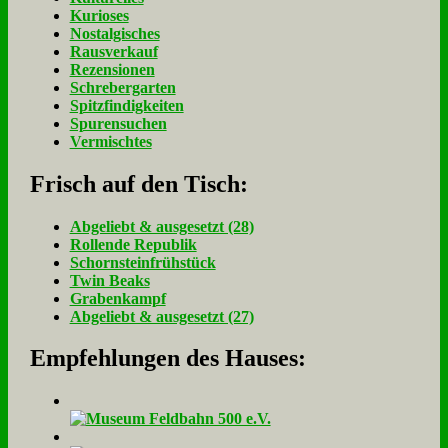
Kurioses
Nostalgisches
Rausverkauf
Rezensionen
Schrebergarten
Spitzfindigkeiten
Spurensuchen
Vermischtes
Frisch auf den Tisch:
Ab­ge­liebt & aus­ge­setzt (28)
Rol­len­de Re­pu­blik
Schorn­stein­früh­stück
Twin Beaks
Gra­ben­kampf
Ab­ge­liebt & aus­ge­setzt (27)
Empfehlungen des Hauses: