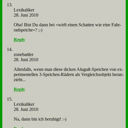
Le­xi­ka­li­ker
28. Juni 2010
Oha! Bist Du dann bei »wirft ei­nen Schat­ten wie ei­ne Fahr­
rad­spei­che«? ;-)
Reply
zone­batt­ler
28. Juni 2010
Al­len­falls, wenn man die­se dicken Alu­guß-Spei­chen von ex­
pe­ri­men­tel­len 3‑­Spei­chen-Rä­dern als Ver­gleichs­ob­jekt her­an­
zieht...
Reply
Le­xi­ka­li­ker
28. Juni 2010
Na, dann bin ich be­ru­higt! :-)