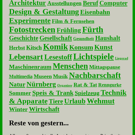
Architektur
Beruf
Computer
Ausstellungen
Design & Gestaltung
Eisenbahn
Experimente
Film & Fernsehen
Fotostrecken
Fürth
Frühling
Geschichte
Gesellschaft
Haushalt
Gesundheit
Komik
Kunst
Konsum
Kitsch
Herbst
Lichtspiele
Lebensart
Lesestoff
Liegerad
Menschen
Maschinenraum
Mittagspause
Nachbarschaft
Museen
Musik
Multimedia
Nürnberg
Natur
Rat & Tat
Renngurke
Organizer
Technik
Speis & Trank
Sommer
Spielzeug
& Apparate
Wehmut
Urlaub
Tiere
Wirtschaft
Winter
Re­ste von ge­stern...