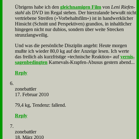
Üb­ri­gens ha­be ich den
gleich­na­mi­gen Film
von
Le­ni Rie­fen­
stahl
als DVD im Re­gal ste­hen. Der hier­zu­lan­de be­wußt nicht
ver­trie­be­ne Strei­fen (»Vor­be­halts­film«) ist in hand­werk­li­cher
Hin­sicht (Schnitt und Per­spek­ti­ven) gran­di­os, in in­halt­li­cher
hin­ge­gen nicht nur du­bi­os, son­dern über wei­te Strecken
strunz­lang­wei­lig.
Und was die per­sön­li­che Dis­zi­plin an­geht: Heu­te mor­gen
muß­te ich wie­der 80,0 kg auf der An­zei­ge le­sen. Ich wer­te
das frei­lich als kurz­fri­sti­ge »tech­ni­sche Re­ak­ti­on« auf
ver­nis­
sa­gen­be­ding­ten
Kar­ne­vals-Krap­fen-Ab­usus ge­stern abend...
Reply
zone­batt­ler
17. Februar 2010
79,4 kg, Ten­denz: fal­lend.
Reply
zone­batt­ler
18. März 2010