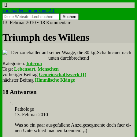
zonebattler's homezone 2.1
13. Februar 2010 • 18 Kommentare
Tri­umph des Wil­lens
Kategorien:
Interna
Tags:
Lebensart
,
Menschen
vorheriger Beitrag
Gemeinschaftswerk (1)
nächster Beitrag
Himmlische Klänge
18 Antworten
Pa­tho­lo­ge
13. Februar 2010
Was so ein paar aus­ge­fal­le­ne An­zei­ge­seg­men­te doch fuer ei­
nen Un­ter­schied ma­chen koen­nen! ;-)