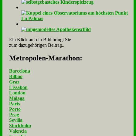
Ein Klick auf ein Bild bringt Sie
zum dazugehörigen Beitrag...
Me­tro­po­len-Ma­ra­thon:
Barcelona
Bilbao
Graz
Lissabon
London
Málaga
Paris
Porto
Prag
Sevilla
Stockholm
Valencia