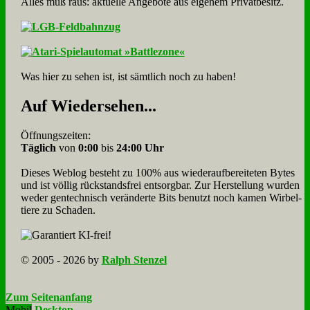
Alles muß raus: aktuelle An­ge­bo­te aus eigenem Privatbesitz.
Was hier zu sehen ist, ist sämt­lich noch zu haben!
Auf Wie­der­se­hen...
Öffnungszeiten:
Täglich
von
0:00
bis
24:00 Uhr
Dieses Weblog besteht zu 100% aus wie­der­auf­bereite­ten Bytes
und ist völlig rück­stands­frei ent­sorg­bar. Zur Herstellung wurden
weder gen­tech­nisch veränderte Bits benutzt noch kamen Wir­bel­
tiere zu Scha­den.
© 2005 - 2026 by
Ralph Stenzel
Zum Seitenanfang
Mobil
Desktop