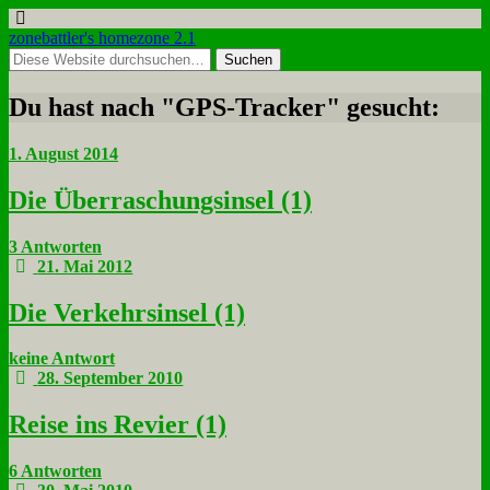
zonebattler's homezone 2.1
Du hast nach "GPS-Tracker" gesucht:
1. August 2014
Die Über­ra­schungs­in­sel (1)
3 Antworten
21. Mai 2012
Die Ver­kehrs­in­sel (1)
keine Antwort
28. September 2010
Rei­se ins Re­vier (1)
6 Antworten