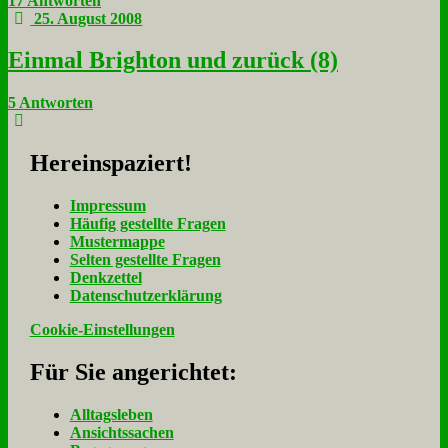
17 Antworten
25. August 2008
Ein­mal Brigh­ton und zu­rück (8)
5 Antworten
Her­ein­spa­ziert!
Im­pres­sum
Häu­fig ge­stell­te Fra­gen
Mu­ster­map­pe
Sel­ten ge­stell­te Fra­gen
Denk­zet­tel
Da­ten­schutz­er­klä­rung
Cookie-Einstellungen
Für Sie an­ge­rich­tet:
Alltagsleben
Ansichtssachen