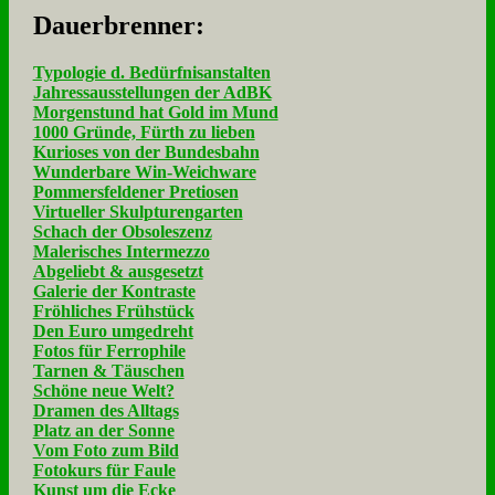
Dau­er­bren­ner:
Typologie d. Bedürfnisanstalten
Jahressausstellungen der AdBK
Morgenstund hat Gold im Mund
1000 Gründe, Fürth zu lieben
Kurioses von der Bundesbahn
Wunderbare Win-Weichware
Pommersfeldener Pretiosen
Virtueller Skulpturengarten
Schach der Obsoleszenz
Malerisches Intermezzo
Abgeliebt & ausgesetzt
Galerie der Kontraste
Fröhliches Frühstück
Den Euro umgedreht
Fotos für Ferrophile
Tarnen & Täuschen
Schöne neue Welt?
Dramen des Alltags
Platz an der Sonne
Vom Foto zum Bild
Fotokurs für Faule
Kunst um die Ecke