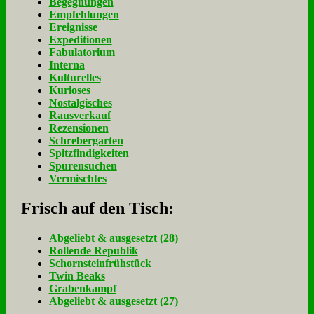
Begegnungen
Empfehlungen
Ereignisse
Expeditionen
Fabulatorium
Interna
Kulturelles
Kurioses
Nostalgisches
Rausverkauf
Rezensionen
Schrebergarten
Spitzfindigkeiten
Spurensuchen
Vermischtes
Frisch auf den Tisch:
Ab­ge­liebt & aus­ge­setzt (28)
Rol­len­de Re­pu­blik
Schorn­stein­früh­stück
Twin Beaks
Gra­ben­kampf
Ab­ge­liebt & aus­ge­setzt (27)