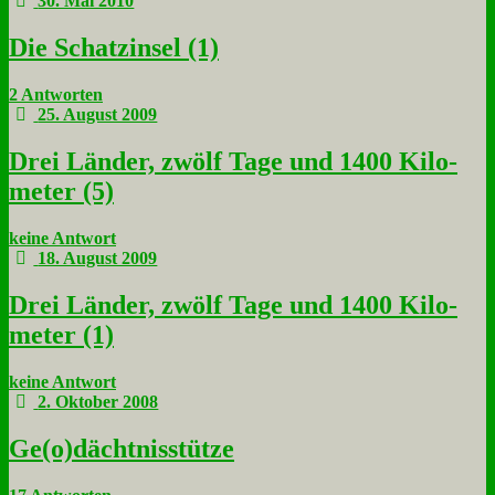
30. Mai 2010
Die Schatz­in­sel (1)
2 Antworten
25. August 2009
Drei Län­der, zwölf Ta­ge und 1400 Ki­lo­
me­ter (5)
keine Antwort
18. August 2009
Drei Län­der, zwölf Ta­ge und 1400 Ki­lo­
me­ter (1)
keine Antwort
2. Oktober 2008
Ge(o)dächtnisstütze