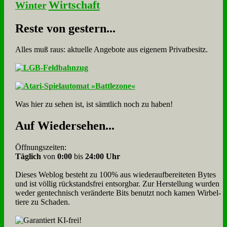
Wirtschaft
Winter
Re­ste von ge­stern...
Alles muß raus: aktuelle An­ge­bo­te aus eigenem Privatbesitz.
Was hier zu sehen ist, ist sämt­lich noch zu haben!
Auf Wie­der­se­hen...
Öffnungszeiten:
Täglich
von
0:00
bis
24:00 Uhr
Dieses Weblog besteht zu 100% aus wie­der­auf­bereite­ten Bytes
und ist völlig rück­stands­frei ent­sorg­bar. Zur Herstellung wurden
weder gen­tech­nisch veränderte Bits benutzt noch kamen Wir­bel­
tiere zu Scha­den.