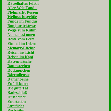
Rätselhaftes Fürth
Aller Welt Tand...
Flohmarkt-Possen
Weihnachtsgrüße
Funde im Fundus
Bonjour tristesse
Wege zum Ruhm
Nomen est omen
Reste vom Feste
Einmal im Leben
Memory-Effekte
Reisen ins Licht
Reisen im Kopf
Katzenwäsche
Baumsterben
Rotkäppchen
Bärendienste
Damenbeine
Zufallskunst
Die gute Tat
Badeschluß
Hirnheiner
Endstation
Streiflicht
Restrisiko