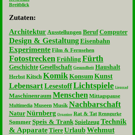
Breitblick
Zu­ta­ten:
Architektur
Beruf
Computer
Ausstellungen
Design & Gestaltung
Eisenbahn
Experimente
Film & Fernsehen
Fotostrecken
Fürth
Frühling
Geschichte
Gesellschaft
Haushalt
Gesundheit
Komik
Kunst
Konsum
Kitsch
Herbst
Lichtspiele
Lebensart
Lesestoff
Liegerad
Menschen
Maschinenraum
Mittagspause
Nachbarschaft
Museen
Musik
Multimedia
Nürnberg
Natur
Rat & Tat
Renngurke
Organizer
Technik
Speis & Trank
Sommer
Spielzeug
& Apparate
Wehmut
Urlaub
Tiere